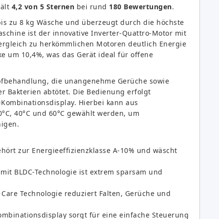
ält
4,2 von 5 Sternen
bei rund
180 Bewertungen
.
is zu 8 kg Wäsche und überzeugt durch die höchste
schine ist der innovative Inverter-Quattro-Motor mit
ergleich zu herkömmlichen Motoren deutlich Energie
rke um 10,4%, was das Gerät ideal für offene
ampfbehandlung, die unangenehme Gerüche sowie
er Bakterien abtötet. Die Bedienung erfolgt
l-Kombinationsdisplay. Hierbei kann aus
0°C, 40°C und 60°C gewählt werden, um
nigen.
ört zur Energieeffizienzklasse A-10% und wäscht
 mit BLDC-Technologie ist extrem sparsam und
 Care Technologie reduziert Falten, Gerüche und
ombinationsdisplay sorgt für eine einfache Steuerung