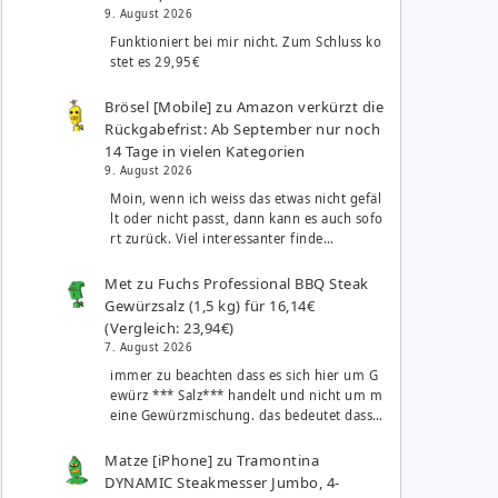
9. August 2026
Funktioniert bei mir nicht. Zum Schluss ko
stet es 29,95€
Brösel [Mobile]
zu
Amazon verkürzt die
Rückgabefrist: Ab September nur noch
14 Tage in vielen Kategorien
9. August 2026
Moin, wenn ich weiss das etwas nicht gefäl
lt oder nicht passt, dann kann es auch sofo
rt zurück. Viel interessanter finde…
Met
zu
Fuchs Professional BBQ Steak
Gewürzsalz (1,5 kg) für 16,14€
(Vergleich: 23,94€)
7. August 2026
immer zu beachten dass es sich hier um G
ewürz *** Salz*** handelt und nicht um m
eine Gewürzmischung. das bedeutet dass…
Matze [iPhone]
zu
Tramontina
DYNAMIC Steakmesser Jumbo, 4-