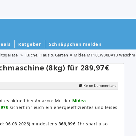
eals
Ratgeber
Schnäppchen melden
ltsgeräte
Küche, Haus & Garten
Midea MF10EW80BA10 Waschmasch
maschine (8kg) für 289,97€
Keine Kommentare
bt es aktuell bei Amazon: Mit der
Midea
,97€
sichert ihr euch ein energieeffizientes und leises
nd: 06.08.2026) mindestens
369,99€
. Ihr spart also