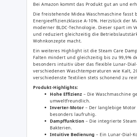
Bei Amazon kommt das Produkt gut an und erh
Die freistehende Midea Waschmaschine fasst b
Energieeffizienzklasse A-10%. Herzstück der Ma
moderner BLDC-Technologie. Dieser spart im V
und reduziert gleichzeitig die Betriebslautstä
Wohnkonzepte macht.
Ein weiteres Highlight ist die Steam Care D
Falten mindert und gleichzeitig bis zu 99,9% d
besonders intuitiv über das flexible Lunar-Dia
verschiedenen Waschtemperaturen wie Kalt, 2
verschiedenste Textilien stets schonend zu rei
Produkt-Highlights:
Hohe Effizienz
– Die Waschmaschine geh
umweltfreundlich.
Inverter-Motor
– Der langlebige Motor
besonders laufruhig.
Dampffunktion
– Die integrierte Steam
Bakterien.
Intuitive Bedienung
– Ein Lunar-Dial-K