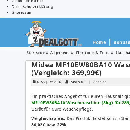
Cookie-Richtlinie
Datenschutzerklärung
Impressum
Home
Bonusd
Startseite
Allgemein
Elektronik & Foto
Hausha
Midea MF10EW80BA10 Wasch
(Vergleich: 369,99€)
6. August 2026
Andre81
| Anzeige
Ein praktisches Angebot für euren Haushalt gi
MF10EW80BA10 Waschmaschine (8kg) für 289
Gerät für eure Wäschepflege.
Vergleichspreis:
Das Produkt kostet sonst (Sta
80,02€ bzw. 22%
.