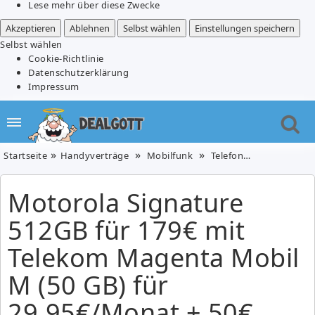
Lese mehr über diese Zwecke
Akzeptieren
Ablehnen
Selbst wählen
Einstellungen speichern
Selbst wählen
Cookie-Richtlinie
Datenschutzerklärung
Impressum
Startseite
Handyverträge
Mobilfunk
Telefone & Handys
M
Motorola Signature
512GB für 179€ mit
Telekom Magenta Mobil
M (50 GB) für
29,95€/Monat + 50€