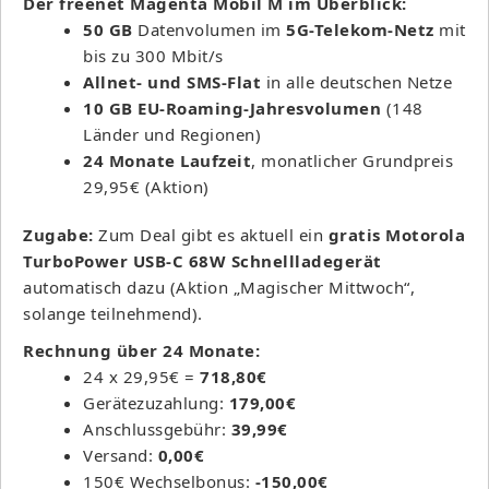
Der freenet Magenta Mobil M im Überblick:
50 GB
Datenvolumen im
5G-Telekom-Netz
mit
bis zu 300 Mbit/s
Allnet- und SMS-Flat
in alle deutschen Netze
10 GB EU-Roaming-Jahresvolumen
(148
Länder und Regionen)
24 Monate Laufzeit
, monatlicher Grundpreis
29,95€ (Aktion)
Zugabe:
Zum Deal gibt es aktuell ein
gratis Motorola
TurboPower USB-C 68W Schnellladegerät
automatisch dazu (Aktion „Magischer Mittwoch“,
solange teilnehmend).
Rechnung über 24 Monate:
24 x 29,95€ =
718,80€
Gerätezuzahlung:
179,00€
Anschlussgebühr:
39,99€
Versand:
0,00€
150€ Wechselbonus:
-150,00€