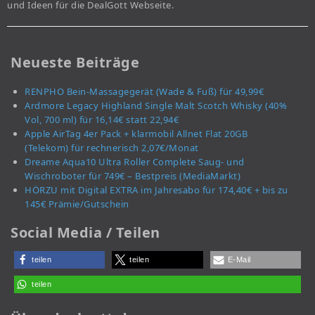
und Ideen für die DealGott Webseite.
Neueste Beiträge
RENPHO Bein-Massagegerät (Wade & Fuß) für 49,99€
Ardmore Legacy Highland Single Malt Scotch Whisky (40%
Vol, 700 ml) für 16,14€ statt 22,94€
Apple AirTag 4er Pack + klarmobil Allnet Flat 20GB
(Telekom) für rechnerisch 2,07€/Monat
Dreame Aqua10 Ultra Roller Complete Saug- und
Wischroboter für 749€ – Bestpreis (MediaMarkt)
HÖRZU mit Digital EXTRA im Jahresabo für 174,40€ + bis zu
145€ Prämie/Gutschein
Social Media / Teilen
teilen
teilen
E-Mail
teilen