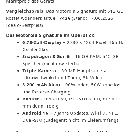
Marktpreis des Geräts.
Vergleichspreis:
Das Motorola Signature mit 512 GB
kostet woanders aktuell
742€
(Stand: 17.06.2026,
Idealo-Bestpreis).
Das Motorola Signature im Überblick:
6,78-Zoll-Display
– 2780 x 1264 Pixel, 165 Hz,
Gorilla Glas
Snapdragon 8 Gen 5
– 16 GB RAM, 512 GB
Speicher (nicht erweiterbar)
Triple-Kamera
– 50-MP-Hauptkamera,
Ultraweitwinkel und Zoom, 8K-Video
5.200 mAh Akku
– 90W laden, 50W kabellos
und Reverse-Charging
Robust
– IP68/IP69, MIL-STD 810H, nur 6,99
mm dünn, 186 g
Android 16
– 7 Jahre Updates, Wi-Fi 7, NFC,
Dual-SIM (Ladegerät nicht im Lieferumfang)