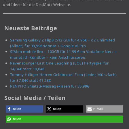
und Ideen für die DealGott Webseite.
Neueste Beiträge
Samsung Galaxy Z Flip8 (512 GB) für 4,95€ + o2 Unlimited
(Allnet) für 39,99€/Monat + Google AI Pro
SIMon mobile flex – 100GB für 11,99 € im Vodafone Netz –
monatlich kündbar – kein Anschlusspreis
Ravensburger Last One Laughing (LOL) Partyspiel für
14,04€ statt 19,64€
Tommy Hilfiger Herren Geldbeutel Eton (Leder, Münzfach)
für 37,84€ statt 41,28€
RENPHO Shiatsu-Massagekissen für 35,99€
Social Media / Teilen
teilen
teilen
E-Mail
teilen