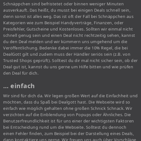
Schnäppchen sind befristetet oder binnen weniger Minuten
ausverkauft. Das heißt, du musst bei einigen Deals schnell sein,
denn sonst ist alles weg. Das ist oft der Fall bei Schnäppchen aus
Kategorien wie zum Beispiel Handyverträge, Finanzen, oder
Preisfehler, Gutscheine und Kostenloses. Sollten wir einmal nicht
schnell genug sein und einen Deal nicht rechtzeitig sehen, kannst
du den Deal melden und wir kümmern uns umgehend um die
Veröffentlichung. Bedenke dabei immer die 10% Regel, die bei
DealGott gilt und zudem muss der Händler seriös sein (z.B. von
Trusted Shops geprüft). Solltest du dir mal nicht sicher sein, ob der
Deal gut ist, kannst du uns gerne um Hilfe bitten und wie prüfen
den Deal für dich.
… einfach
Wir sind für dich da. Wir legen großen Wert auf die Einfachheit und
möchten, dass du Spaß bei Dealgott hast. Die Webseite wird so
einfach wie möglich gehalten ohne großen Schnick Schnack. Wir
verzichten auf die Einblendung von Popups oder Ähnliches. Die
Benutzerfreundlichkeit ist für uns einer der wichtigsten Faktoren
bei Entscheidung rund um die Webseite. Solltest du dennoch
einen Fehler finden, zum Beispiel bei der Darstellung eines Deals,
dann kontaktiere uns gerne. Wir freuen uns auch über Vorschläge