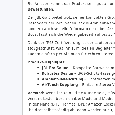
Bei Amazon kommt das Produkt sehr gut an un
Bewertungen
.
Der JBL Go 5 bietet trotz seiner kompakten Grö
Besonders hervorzuheben ist die Ambient-Rand
sondern auch visuelle Informationen über Akk
Boost lässt sich die Wiedergabezeit auf bis zu
Dank der IP68-Zertifizierung ist der Lautspre
stoßgeschützt, was ihn zum idealen Begleiter 
zudem einfach per AirTouch für echten Stereo
Produkt-Highlights:
JBL Pro Sound
– Kompakte Bauweise mi
Robustes Design
– IP68-Schutzklasse g
Ambient-Beleuchtung
– Lichtthemen mi
AirTouch Kopplung
– Einfache Stereo-
Versand:
Wenn ihr kein Prime Kunde seid, müss
Versandkosten bezahlen (bei Mode und Medien n
in der Nähe (DHL, Hermes, DPD; Amazon Locker u
ihn dort selbstständig ab, dann werden nur 1,9