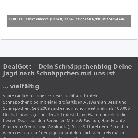
BEDELITE Kuscheldecke (Flanell, Karo-Design) ab 6,99€ mit 50%-Code
DealGott – Dein Schnäppchenblog Deine
Jagd nach Schnäppchen mit uns ist…
… vielfältig
spare täglich bei über 35 Deals. DealGott ist dein
Schnäppchenblog mit einer großartigen Auswahl an Deals und
Schnäppchen. Seit 2009 sind es nun schon weit mehr als 100.000
Deals. In den täglichen Deals findest du im Handumdrehen die
besten Deals aus den Bereichen Mode & Fashion, Handytarife,
Finanzen (Kredite und Girokonto), Reise & Hotel uvm. Sei dabei,
wenn DealGott auf der Jagd ist und den nächsten Preisknaller