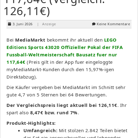
126,11€)
3. Juni 2026
| Anzeige
Keine Kommentare
Bei
MediaMarkt
bekommt ihr aktuell den
LEGO
Editions Sports 43020 Offizieller Pokal der FIFA
Fussball-Weltmeisterschaft Bausatz fuer nur
117,64€
(Preis gilt in der App fuer eingeloggte
myMediaMarkt-Kunden durch den 15,97%-igen
Direktabzug).
Die Käufer vergeben bei MediaMarkt im Schnitt sehr
gute 4,7 von 5 Sternen bei 64 Bewertungen.
Der Vergleichspreis liegt aktuell bei 126,11€
. Ihr
spart also
8,47€ bzw. rund 7%
.
Produkt-Highlights:
Umfangreich:
Mit stolzen 2.842 Teilen bietet
das Set ein anspruchsvolles und lohnendes