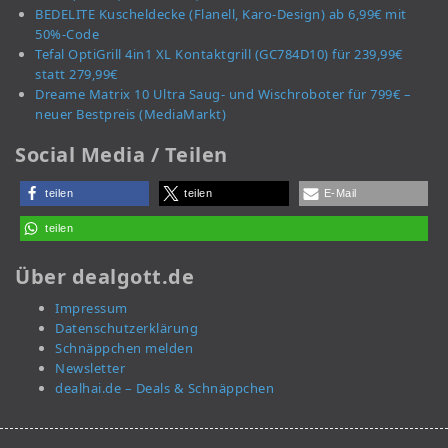
BEDELITE Kuscheldecke (Flanell, Karo-Design) ab 6,99€ mit
50%-Code
Tefal OptiGrill 4in1 XL Kontaktgrill (GC784D10) für 239,99€
statt 279,99€
Dreame Matrix 10 Ultra Saug- und Wischroboter für 799€ –
neuer Bestpreis (MediaMarkt)
Social Media / Teilen
teilen
teilen
E-Mail
teilen
Über dealgott.de
Impressum
Datenschutzerklärung
Schnäppchen melden
Newsletter
dealhai.de – Deals & Schnäppchen