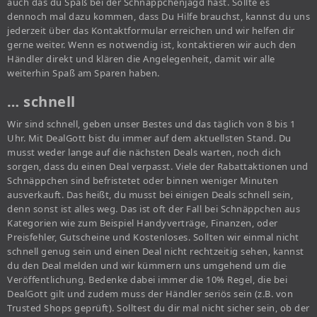
auch das du Spaß bei der Schnäppchenjagd hast. Sollte es
dennoch mal dazu kommen, dass Du Hilfe brauchst, kannst du uns
jederzeit über das Kontaktformular erreichen und wir helfen dir
gerne weiter. Wenn es notwendig ist, kontaktieren wir auch den
Händler direkt und klären die Angelegenheit, damit wir alle
weiterhin Spaß am Sparen haben.
… schnell
Wir sind schnell, geben unser Bestes und das täglich von 8 bis 1
Uhr. Mit DealGott bist du immer auf dem aktuellsten Stand. Du
musst weder lange auf die nächsten Deals warten, noch dich
sorgen, dass du einen Deal verpasst. Viele der Rabattaktionen und
Schnäppchen sind befristetet oder binnen weniger Minuten
ausverkauft. Das heißt, du musst bei einigen Deals schnell sein,
denn sonst ist alles weg. Das ist oft der Fall bei Schnäppchen aus
Kategorien wie zum Beispiel Handyverträge, Finanzen, oder
Preisfehler, Gutscheine und Kostenloses. Sollten wir einmal nicht
schnell genug sein und einen Deal nicht rechtzeitig sehen, kannst
du den Deal melden und wir kümmern uns umgehend um die
Veröffentlichung. Bedenke dabei immer die 10% Regel, die bei
DealGott gilt und zudem muss der Händler seriös sein (z.B. von
Trusted Shops geprüft). Solltest du dir mal nicht sicher sein, ob der