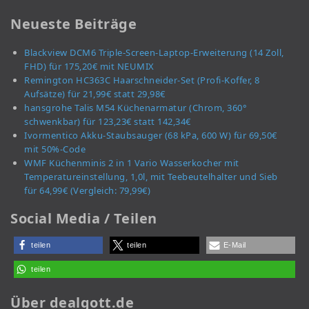
Neueste Beiträge
Blackview DCM6 Triple-Screen-Laptop-Erweiterung (14 Zoll,
FHD) für 175,20€ mit NEUMIX
Remington HC363C Haarschneider-Set (Profi-Koffer, 8
Aufsätze) für 21,99€ statt 29,98€
hansgrohe Talis M54 Küchenarmatur (Chrom, 360°
schwenkbar) für 123,23€ statt 142,34€
Ivormentico Akku-Staubsauger (68 kPa, 600 W) für 69,50€
mit 50%-Code
WMF Küchenminis 2 in 1 Vario Wasserkocher mit
Temperatureinstellung, 1,0l, mit Teebeutelhalter und Sieb
für 64,99€ (Vergleich: 79,99€)
Social Media / Teilen
teilen
teilen
E-Mail
teilen
Über dealgott.de