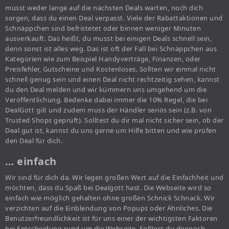
musst weder lange auf die nächsten Deals warten, noch dich
sorgen, dass du einen Deal verpasst. Viele der Rabattaktionen und
Schnäppchen sind befristetet oder binnen weniger Minuten
ausverkauft. Das heißt, du musst bei einigen Deals schnell sein,
denn sonst ist alles weg. Das ist oft der Fall bei Schnäppchen aus
Kategorien wie zum Beispiel Handyverträge, Finanzen, oder
Preisfehler, Gutscheine und Kostenloses. Sollten wir einmal nicht
schnell genug sein und einen Deal nicht rechtzeitig sehen, kannst
du den Deal melden und wir kümmern uns umgehend um die
Veröffentlichung. Bedenke dabei immer die 10% Regel, die bei
DealGott gilt und zudem muss der Händler seriös sein (z.B. von
Trusted Shops geprüft). Solltest du dir mal nicht sicher sein, ob der
Deal gut ist, kannst du uns gerne um Hilfe bitten und wie prüfen
den Deal für dich.
… einfach
Wir sind für dich da. Wir legen großen Wert auf die Einfachheit und
möchten, dass du Spaß bei Dealgott hast. Die Webseite wird so
einfach wie möglich gehalten ohne großen Schnick Schnack. Wir
verzichten auf die Einblendung von Popups oder Ähnliches. Die
Benutzerfreundlichkeit ist für uns einer der wichtigsten Faktoren
bei Entscheidung rund um die Webseite. Solltest du dennoch