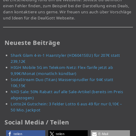
einen Fehler finden, zum Beispiel bei der Darstellung eines Deals,
dann kontaktiere uns gerne. Wir freuen uns auch über Vorschläge
und Ideen für die DealGott Webseite.
Neueste Beiträge
Shark Glam 4-in-1 Haarstyler (HD6041SEU) für 207€ statt
239,12€
HIGH Mobile 5G im Telekom-Netz: Flex-Tarife jetzt ab
9,99€/Monat (monatlich kündbar)
SodaStream Duo (Titan) Wassersprudler für 94€ statt
106,15€
NKD Sale: 50% Rabatt auf alle Sale-Artikel (bereits im Preis
abgezogen)
Lotto24 Gutschein: 3 Felder Lotto 6 aus 49 für nur 0,10€ –
50 Mio. Jackpot
Social Media / Teilen
teilen
teilen
E-Mail