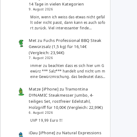
14 Tage in vielen Kategorien
9. August 2026
Moin, wenn ich weiss das etwas nicht gefäl
lt oder nicht passt, dann kann es auch sofo
rt zurück. Viel interessanter finde…
Met
zu
Fuchs Professional BBQ Steak
Gewürzsalz (1,5 kg) für 16,14€
(Vergleich: 23,94€)
7. August 2026
immer zu beachten dass es sich hier um G
ewürz *** Salz*** handelt und nicht um m
eine Gewürzmischung. das bedeutet dass…
Matze [iPhone]
zu
Tramontina
DYNAMIC Steakmesser Jumbo, 4-
teiliges Set, rostfreier Edelstahl,
Holzgriff für 10,00€ (Vergleich: 22,99€)
6. August 2026
UVP 19,99 Euro !!!
iDau [iPhone]
zu
Natural Expressions