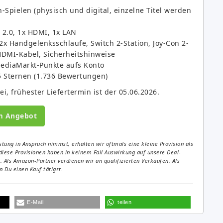
Spielen (physisch und digital, einzelne Titel werden
 2.0, 1x HDMI, 1x LAN
 2x Handgelenksschlaufe, Switch 2-Station, Joy-Con 2-
HDMI-Kabel, Sicherheitshinweise
MediaMarkt-Punkte aufs Konto
5 Sternen (1.736 Bewertungen)
i, frühester Liefertermin ist der 05.06.2026.
m Angebot
tung in Anspruch nimmst, erhalten wir oftmals eine kleine Provision als
diese Provisionen haben in keinem Fall Auswirkung auf unsere Deal-
Als Amazon-Partner verdienen wir an qualifizierten Verkäufen. Als
 Du einen Kauf tätigst.
E-Mail
teilen