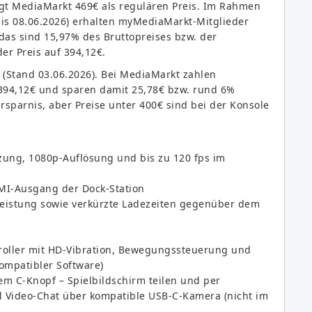
igt MediaMarkt 469€ als regulären Preis. Im Rahmen
bis 08.06.2026) erhalten myMediaMarkt-Mitglieder
das sind 15,97% des Bruttopreises bzw. der
er Preis auf 394,12€.
(Stand 03.06.2026). Bei MediaMarkt zahlen
394,12€ und sparen damit 25,78€ bzw. rund 6%
sparnis, aber Preise unter 400€ sind bei der Konsole
tzung, 1080p-Auflösung und bis zu 120 fps im
I-Ausgang der Dock-Station
leistung sowie verkürzte Ladezeiten gegenüber dem
roller mit HD-Vibration, Bewegungssteuerung und
ompatibler Software)
m C-Knopf – Spielbildschirm teilen und per
l Video-Chat über kompatible USB-C-Kamera (nicht im