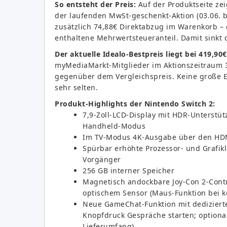
So entsteht der Preis:
Auf der Produktseite ze
der laufenden MwSt-geschenkt-Aktion (03.06. 
zusätzlich 74,88€ Direktabzug im Warenkorb – 
enthaltene Mehrwertsteueranteil. Damit sinkt d
Der aktuelle Idealo-Bestpreis liegt bei 419,90€
myMediaMarkt-Mitglieder im Aktionszeitraum 
gegenüber dem Vergleichspreis. Keine große Er
sehr selten.
Produkt-Highlights der Nintendo Switch 2:
7,9-Zoll-LCD-Display mit HDR-Unterstü
Handheld-Modus
Im TV-Modus 4K-Ausgabe über den HDM
Spürbar erhöhte Prozessor- und Grafik
Vorgänger
256 GB interner Speicher
Magnetisch andockbare Joy-Con 2-Cont
optischem Sensor (Maus-Funktion bei k
Neue GameChat-Funktion mit dedizierte
Knopfdruck Gespräche starten; optiona
Lieferumfang)