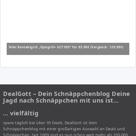
Tefal Kontaktgrill „Optigrill+ GC718D“ für 95,98€ (Vergleich: 129,99€)
DealGott – Dein Schnäppchenblog Deine
Jagd nach Schnäppchen mit uns ist…
… vielfältig
spare täglich bei über 35 Deals. DealGott ist dein
Schnäppchenblog mit einer großartigen Auswahl an Deals und
Schnäppchen. Seit 2009 sind es nun schon weit mehr als 100.000