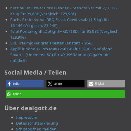
nutribullet Power Core Blender – Standmixer mit 2,1L XL-
Krug für 79,88€ (Vergleich: 129,90€)
Fuchs Professional BBQ Steak Gewürzsalz (1,5 kg) für
16,14€ (Vergleich: 23,94€)
Tefal Kontaktgrill „Optigrill+ GC718D“ für 95,98€ (Vergleich:
129,99€)
SKL Traumjoker gratis testen (anstatt 7,95€)
Apple iPhone 17 Pro Max (256 GB) für 399€ + Vodafone
Smart L (Unlimited 5G) für 49,99€/Monat (GigaKombi
möglich)
Social Media / Teilen
teilen
teilen
E-Mail
teilen
Über dealgott.de
Impressum
Datenschutzerklärung
Schnäppchen melden