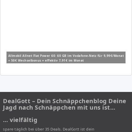
Allmobil Allnet Flat Power 60: 60 GB im Vodafone-Netz für 9,99€/Monat
+ 50€ Wechselbonus = effektiv 7,91€ im Monat
DealGott – Dein Schnäppchenblog Deine
Jagd nach Schnäppchen mit uns ist…
… vielfältig
spare täglich bei über 35 Deals. DealGott ist dein