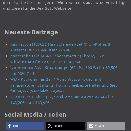
dann kontaktiere uns gerne. Wir freuen uns auch über Vorschläge
und Ideen für die DealGott Webseite.
Neueste Beiträge
Remington HC363C Haarschneider-Set (Profi-Koffer, 8
Aufsätze) für 21,99€ statt 29,98€
hansgrohe Talis M54 Küchenarmatur (Chrom, 360°
schwenkbar) für 123,23€ statt 142,34€
Ivormentico Akku-Staubsauger (68 kPa, 600 W) für 69,50€
mit 50%-Code
WMF Küchenminis 2 in 1 Vario Wasserkocher mit
Temperatureinstellung, 1,0l, mit Teebeutelhalter und Sieb
für 64,99€ (Vergleich: 79,99€)
TABWEE T60 Tablet (12,2 Zoll, 2.5K, 48GB+256GB, 4G) für
143,20€ statt 169,99€
Social Media / Teilen
teilen
teilen
E-Mail