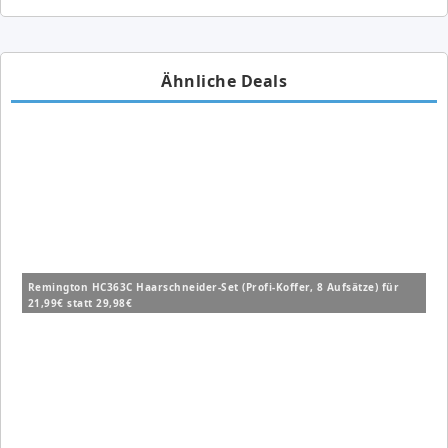
Ähnliche Deals
Remington HC363C Haarschneider-Set (Profi-Koffer, 8 Aufsätze) für
21,99€ statt 29,98€