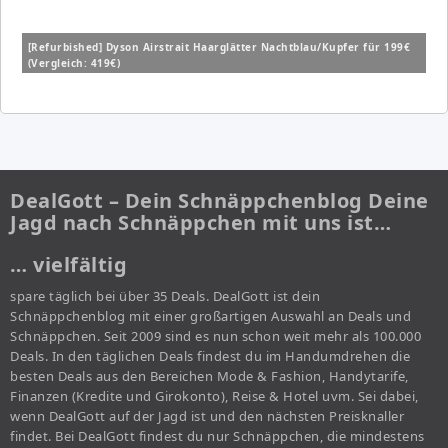
[Refurbished] Dyson Airstrait Haarglätter Nachtblau/Kupfer für 199€
(Vergleich: 419€)
DealGott – Dein Schnäppchenblog Deine
Jagd nach Schnäppchen mit uns ist…
… vielfältig
spare täglich bei über 35 Deals. DealGott ist dein
Schnäppchenblog mit einer großartigen Auswahl an Deals und
Schnäppchen. Seit 2009 sind es nun schon weit mehr als 100.000
Deals. In den täglichen Deals findest du im Handumdrehen die
besten Deals aus den Bereichen Mode & Fashion, Handytarife,
Finanzen (Kredite und Girokonto), Reise & Hotel uvm. Sei dabei,
wenn DealGott auf der Jagd ist und den nächsten Preisknaller
findet. Bei DealGott findest du nur Schnäppchen, die mindestens