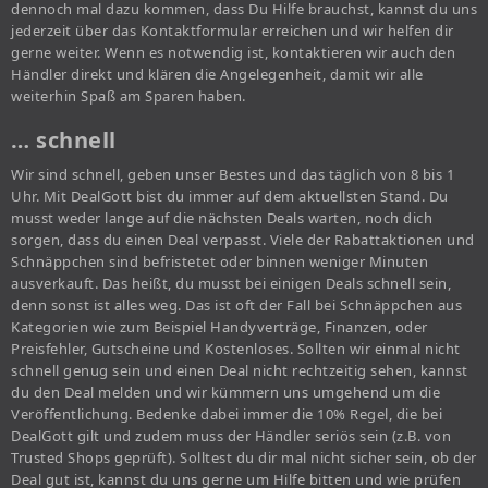
dennoch mal dazu kommen, dass Du Hilfe brauchst, kannst du uns
jederzeit über das Kontaktformular erreichen und wir helfen dir
gerne weiter. Wenn es notwendig ist, kontaktieren wir auch den
Händler direkt und klären die Angelegenheit, damit wir alle
weiterhin Spaß am Sparen haben.
… schnell
Wir sind schnell, geben unser Bestes und das täglich von 8 bis 1
Uhr. Mit DealGott bist du immer auf dem aktuellsten Stand. Du
musst weder lange auf die nächsten Deals warten, noch dich
sorgen, dass du einen Deal verpasst. Viele der Rabattaktionen und
Schnäppchen sind befristetet oder binnen weniger Minuten
ausverkauft. Das heißt, du musst bei einigen Deals schnell sein,
denn sonst ist alles weg. Das ist oft der Fall bei Schnäppchen aus
Kategorien wie zum Beispiel Handyverträge, Finanzen, oder
Preisfehler, Gutscheine und Kostenloses. Sollten wir einmal nicht
schnell genug sein und einen Deal nicht rechtzeitig sehen, kannst
du den Deal melden und wir kümmern uns umgehend um die
Veröffentlichung. Bedenke dabei immer die 10% Regel, die bei
DealGott gilt und zudem muss der Händler seriös sein (z.B. von
Trusted Shops geprüft). Solltest du dir mal nicht sicher sein, ob der
Deal gut ist, kannst du uns gerne um Hilfe bitten und wie prüfen