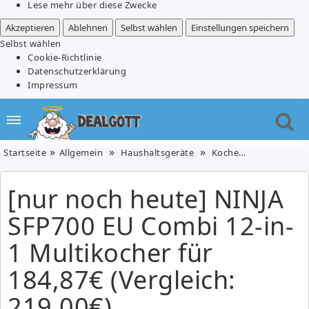
Lese mehr über diese Zwecke
Akzeptieren
Ablehnen
Selbst wählen
Einstellungen speichern
Selbst wählen
Cookie-Richtlinie
Datenschutzerklärung
Impressum
Startseite
Allgemein
Haushaltsgeräte
Kochen & Essen
K
[nur noch heute] NINJA
SFP700 EU Combi 12-in-
1 Multikocher für
184,87€ (Vergleich:
219,00€)