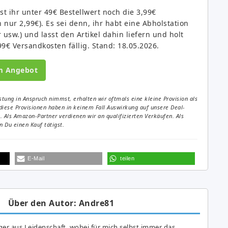
t ihr unter 49€ Bestellwert noch die 3,99€
ur 2,99€). Es sei denn, ihr habt eine Abholstation
sw.) und lasst den Artikel dahin liefern und holt
9€ Versandkosten fällig. Stand: 18.05.2026.
m Angebot
tung in Anspruch nimmst, erhalten wir oftmals eine kleine Provision als
diese Provisionen haben in keinem Fall Auswirkung auf unsere Deal-
Als Amazon-Partner verdienen wir an qualifizierten Verkäufen. Als
 Du einen Kauf tätigst.
E-Mail
teilen
Über den Autor: Andre81
er aus Leidenschaft, wobei für mich selbst immer das