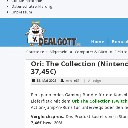
Cookie-Richtlinie
Datenschutzerklärung
Impressum
Home
Bonusd
Startseite
Allgemein
Computer & Büro
Elektro
Ori: The Collection (Nintend
37,45€)
18. Mai 2026
Andre81
| Anzeige
Ein spannendes Gaming-Bundle für die Konsole
Lieferflat): Mit dem
Ori: The Collection (Switch
Action-Jump-’n-Runs für unterwegs oder den h
Vergleichspreis:
Das Produkt kostet sonst (Sta
7,46€ bzw. 20%
.