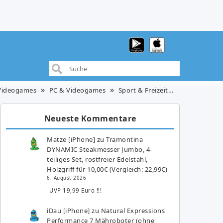
Videogames
PC & Videogames
Sport & Freizeit
Ori: The Colle
Neueste Kommentare
Matze [iPhone]
zu
Tramontina
DYNAMIC Steakmesser Jumbo, 4-
teiliges Set, rostfreier Edelstahl,
Holzgriff für 10,00€ (Vergleich: 22,99€)
6. August 2026
UVP 19,99 Euro !!!
iDau [iPhone]
zu
Natural Expressions
Performance 7 Mähroboter (ohne