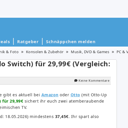
eals
Ratgeber
Schnäppchen melden
nik & Foto
Konsolen & Zubehör
Musik, DVD & Games
PC & 
o Switch) für 29,99€ (Vergleich:
Keine Kommentare
 gibt es aktuell bei
Amazon
oder
Otto
(mit Otto-Up
) für 29,99€
sichert ihr euch zwei atemberaubende
eimischen TV.
nd: 18.05.2026) mindestens
37,45€
. Ihr spart also