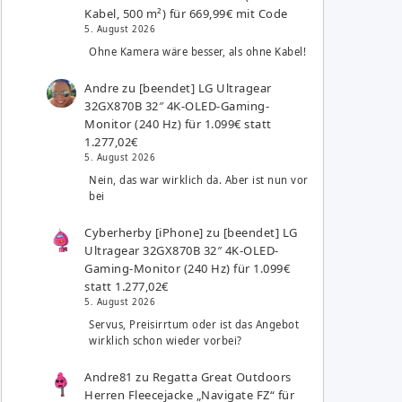
Kabel, 500 m²) für 669,99€ mit Code
5. August 2026
Ohne Kamera wäre besser, als ohne Kabel!
Andre
zu
[beendet] LG Ultragear
32GX870B 32″ 4K-OLED-Gaming-
Monitor (240 Hz) für 1.099€ statt
1.277,02€
5. August 2026
Nein, das war wirklich da. Aber ist nun vor
bei
Cyberherby [iPhone]
zu
[beendet] LG
Ultragear 32GX870B 32″ 4K-OLED-
Gaming-Monitor (240 Hz) für 1.099€
statt 1.277,02€
5. August 2026
Servus, Preisirrtum oder ist das Angebot
wirklich schon wieder vorbei?
Andre81
zu
Regatta Great Outdoors
Herren Fleecejacke „Navigate FZ“ für