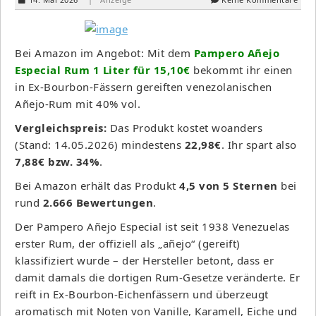
Bei Amazon im Angebot: Mit dem
Pampero Añejo
Especial Rum 1 Liter für 15,10€
bekommt ihr einen
in Ex-Bourbon-Fässern gereiften venezolanischen
Añejo-Rum mit 40% vol.
Vergleichspreis:
Das Produkt kostet woanders
(Stand: 14.05.2026) mindestens
22,98€
. Ihr spart also
7,88€ bzw. 34%
.
Bei Amazon erhält das Produkt
4,5 von 5 Sternen
bei
rund
2.666 Bewertungen
.
Der Pampero Añejo Especial ist seit 1938 Venezuelas
erster Rum, der offiziell als „añejo“ (gereift)
klassifiziert wurde – der Hersteller betont, dass er
damit damals die dortigen Rum-Gesetze veränderte. Er
reift in Ex-Bourbon-Eichenfässern und überzeugt
aromatisch mit Noten von Vanille, Karamell, Eiche und