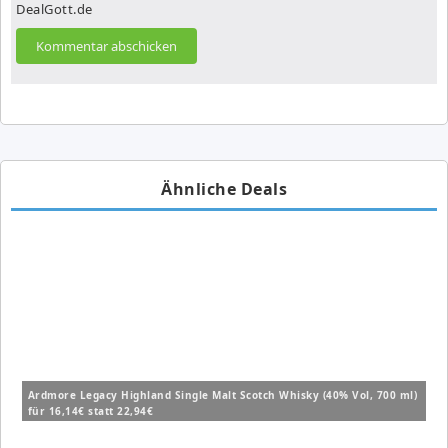
DealGott.de
Ähnliche Deals
Ardmore Legacy Highland Single Malt Scotch Whisky (40% Vol, 700 ml)
für 16,14€ statt 22,94€