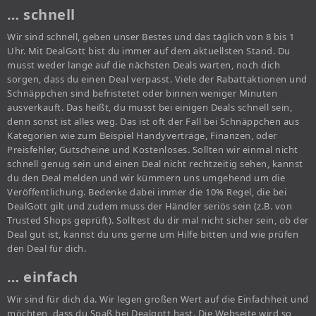
… schnell
Wir sind schnell, geben unser Bestes und das täglich von 8 bis 1
Uhr. Mit DealGott bist du immer auf dem aktuellsten Stand. Du
musst weder lange auf die nächsten Deals warten, noch dich
sorgen, dass du einen Deal verpasst. Viele der Rabattaktionen und
Schnäppchen sind befristetet oder binnen weniger Minuten
ausverkauft. Das heißt, du musst bei einigen Deals schnell sein,
denn sonst ist alles weg. Das ist oft der Fall bei Schnäppchen aus
Kategorien wie zum Beispiel Handyverträge, Finanzen, oder
Preisfehler, Gutscheine und Kostenloses. Sollten wir einmal nicht
schnell genug sein und einen Deal nicht rechtzeitig sehen, kannst
du den Deal melden und wir kümmern uns umgehend um die
Veröffentlichung. Bedenke dabei immer die 10% Regel, die bei
DealGott gilt und zudem muss der Händler seriös sein (z.B. von
Trusted Shops geprüft). Solltest du dir mal nicht sicher sein, ob der
Deal gut ist, kannst du uns gerne um Hilfe bitten und wie prüfen
den Deal für dich.
… einfach
Wir sind für dich da. Wir legen großen Wert auf die Einfachheit und
möchten, dass du Spaß bei Dealgott hast. Die Webseite wird so