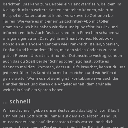
berichten. Das kann zum Beispiel ein Handytarif sein, bei dem im
Kleingedruckten weitere Kosten entstehen können, wie zum
Beispiel die Datenautomatik oder voraktivierte Optionen bei
Tarifen. Wie wäre es mit einem Zeitschriften-Abo mit tollen
Prämien? Auch hier haben wir die Kündigungsfrist im Blick und
informieren dich. Auch Deals aus anderen Bereichen schauen wir
uns ganz genau an. Dazu gehören Smartphones, Notebooks,
Konsolen aus anderen Ländern wie Frankreich, Italien, Spanien,
England und besonders China, mit den vielen Gadgets zu sehr
guten Preisen. Uns ist nicht nur der Datenschutz wichtig, sondern
auch das du Spaß bei der Schnäppchenjagd hast. Sollte es
dennoch mal dazu kommen, dass Du Hilfe brauchst, kannst du uns
jederzeit über das Kontaktformular erreichen und wir helfen dir
gerne weiter. Wenn es notwendig ist, kontaktieren wir auch den
Händler direkt und klären die Angelegenheit, damit wir alle
weiterhin Spaß am Sparen haben.
… schnell
Wir sind schnell, geben unser Bestes und das täglich von 8 bis 1
Uhr. Mit DealGott bist du immer auf dem aktuellsten Stand. Du
musst weder lange auf die nächsten Deals warten, noch dich
sorgen, dass du einen Deal verpasst. Viele der Rabattaktionen und