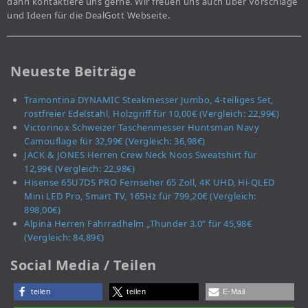
dann kontaktiere uns gerne. Wir freuen uns auch über Vorschläge
und Ideen für die DealGott Webseite.
Neueste Beiträge
Tramontina DYNAMIC Steakmesser Jumbo, 4-teiliges Set,
rostfreier Edelstahl, Holzgriff für 10,00€ (Vergleich: 22,99€)
Victorinox Schweizer Taschenmesser Huntsman Navy
Camouflage für 32,99€ (Vergleich: 36,98€)
JACK & JONES Herren Crew Neck Noos Sweatshirt für
12,99€ (Vergleich: 22,98€)
Hisense 65U7DS PRO Fernseher 65 Zoll, 4K UHD, Hi-QLED
Mini LED Pro, Smart TV, 165Hz für 799,20€ (Vergleich:
898,00€)
Alpina Herren Fahrradhelm „Thunder 3.0“ für 45,98€
(Vergleich: 84,89€)
Social Media / Teilen
teilen
teilen
E-Mail