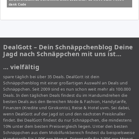
dank Code
DealGott – Dein Schnäppchenblog Deine
Jagd nach Schnäppchen mit uns ist…
… vielfältig
spare täglich bei über 35 Deals. DealGott ist dein
Schnäppchenblog mit einer großartigen Auswahl an Deals und
Schnäppchen. Seit 2009 sind es nun schon weit mehr als 100.000
Deals. In den täglichen Deals findest du im Handumdrehen die
besten Deals aus den Bereichen Mode & Fashion, Handytarife,
Finanzen (Kredite und Girokonto), Reise & Hotel uvm. Sei dabei,
wenn DealGott auf der Jagd ist und den nächsten Preisknaller
findet. Bei DealGott findest du nur Schnäppchen, die mindestens
10% unter dem besten Preisvergleich liegen. Unter den besten
Schnäppchen aus dem Mobilfunkbereich findest du beispielsweise
Handytarife für 1,99€ pro Monat, Datentarife für 3,99€ pro Monat