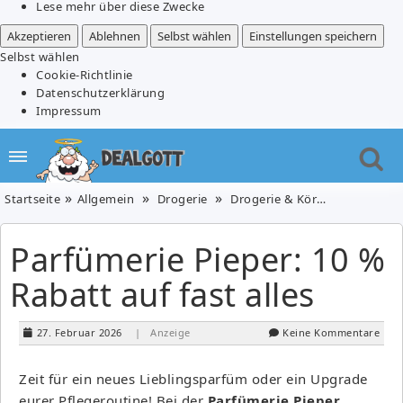
Lese mehr über diese Zwecke
Akzeptieren
Ablehnen
Selbst wählen
Einstellungen speichern
Selbst wählen
Cookie-Richtlinie
Datenschutzerklärung
Impressum
Startseite
Allgemein
Drogerie
Drogerie & Körperpflege
P
Parfümerie Pieper: 10 %
Rabatt auf fast alles
27. Februar 2026
| Anzeige
Keine Kommentare
Zeit für ein neues Lieblingsparfüm oder ein Upgrade
eurer Pflegeroutine! Bei der
Parfümerie Pieper