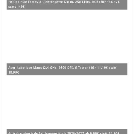
Philips Hue Festavia Lichterkette (20 m, 250 LEDs, RGB) für 136,17€
statt 149€
Acer kabellose Maus (2,4 GHz, 1600 DPI, 6 Tasten) für 11,19€ statt
18,99€
Gutscheinbuch.de Schlemmerblock 2026/2027 ab 9,99€ statt 44,90€