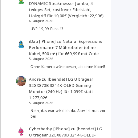
DYNAMIC Steakmesser Jumbo, 4-
teiliges Set, rostfreier Edelstahl,
Holzgriff für 10,00€ (Vergleich: 22,99€)
6. August 2026
UVP 19,99 Euro !!!
iDau [iPhone]
zu
Natural Expressions
Performance 7 Mähroboter (ohne
Kabel, 500 m²) für 669,99€ mit Code
5. August 2026
Ohne Kamera wäre besser, als ohne Kabel!
Andre
zu
[beendet] LG Ultragear
32GX870B 32″ 4K-OLED-Gaming-
Monitor (240 Hz) für 1.099€ statt
1.277,02€
5. August 2026
Nein, das war wirklich da. Aber ist nun vor
bei
Cyberherby [iPhone]
zu
[beendet] LG
Ultragear 32GX870B 32″ 4K-OLED-