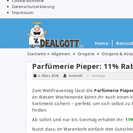
Cookie-Richtlinie
Datenschutzerklärung
Impressum
Home
Bonusd
Startseite
Allgemein
Drogerie
Drogerie & Körp
Parfümerie Pieper: 11% Raba
6. März 2026
Andre81
| Anzeige
Zum Weltfrauentag lässt die
Parfümerie Piepe
an diesem Wochenende könnt ihr euch einen ex
Sortiment sichern – perfekt, um sich selbst zu
finden.
Ab sofort und nur bis Sonntag erhaltet ihr:
11%
Nutzt dazu im Warenkorb einfach den Gutsche