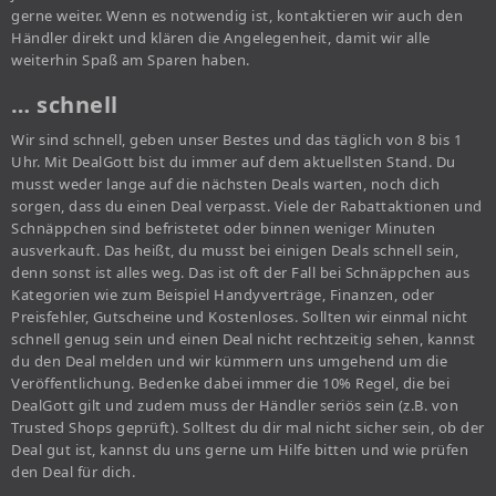
gerne weiter. Wenn es notwendig ist, kontaktieren wir auch den
Händler direkt und klären die Angelegenheit, damit wir alle
weiterhin Spaß am Sparen haben.
… schnell
Wir sind schnell, geben unser Bestes und das täglich von 8 bis 1
Uhr. Mit DealGott bist du immer auf dem aktuellsten Stand. Du
musst weder lange auf die nächsten Deals warten, noch dich
sorgen, dass du einen Deal verpasst. Viele der Rabattaktionen und
Schnäppchen sind befristetet oder binnen weniger Minuten
ausverkauft. Das heißt, du musst bei einigen Deals schnell sein,
denn sonst ist alles weg. Das ist oft der Fall bei Schnäppchen aus
Kategorien wie zum Beispiel Handyverträge, Finanzen, oder
Preisfehler, Gutscheine und Kostenloses. Sollten wir einmal nicht
schnell genug sein und einen Deal nicht rechtzeitig sehen, kannst
du den Deal melden und wir kümmern uns umgehend um die
Veröffentlichung. Bedenke dabei immer die 10% Regel, die bei
DealGott gilt und zudem muss der Händler seriös sein (z.B. von
Trusted Shops geprüft). Solltest du dir mal nicht sicher sein, ob der
Deal gut ist, kannst du uns gerne um Hilfe bitten und wie prüfen
den Deal für dich.