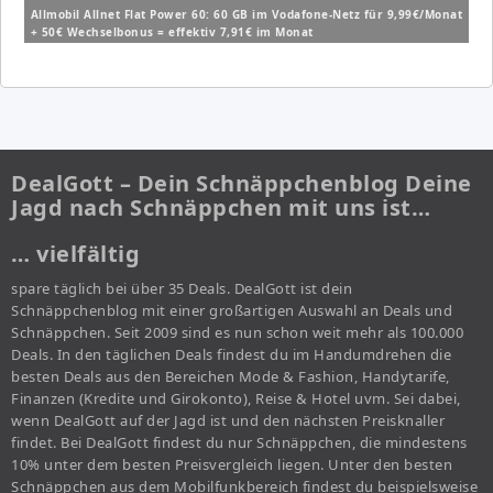
Allmobil Allnet Flat Power 60: 60 GB im Vodafone-Netz für 9,99€/Monat
+ 50€ Wechselbonus = effektiv 7,91€ im Monat
DealGott – Dein Schnäppchenblog Deine
Jagd nach Schnäppchen mit uns ist…
… vielfältig
spare täglich bei über 35 Deals. DealGott ist dein
Schnäppchenblog mit einer großartigen Auswahl an Deals und
Schnäppchen. Seit 2009 sind es nun schon weit mehr als 100.000
Deals. In den täglichen Deals findest du im Handumdrehen die
besten Deals aus den Bereichen Mode & Fashion, Handytarife,
Finanzen (Kredite und Girokonto), Reise & Hotel uvm. Sei dabei,
wenn DealGott auf der Jagd ist und den nächsten Preisknaller
findet. Bei DealGott findest du nur Schnäppchen, die mindestens
10% unter dem besten Preisvergleich liegen. Unter den besten
Schnäppchen aus dem Mobilfunkbereich findest du beispielsweise