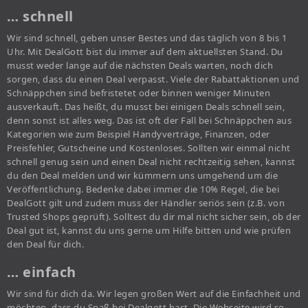
… schnell
Wir sind schnell, geben unser Bestes und das täglich von 8 bis 1
Uhr. Mit DealGott bist du immer auf dem aktuellsten Stand. Du
musst weder lange auf die nächsten Deals warten, noch dich
sorgen, dass du einen Deal verpasst. Viele der Rabattaktionen und
Schnäppchen sind befristetet oder binnen weniger Minuten
ausverkauft. Das heißt, du musst bei einigen Deals schnell sein,
denn sonst ist alles weg. Das ist oft der Fall bei Schnäppchen aus
Kategorien wie zum Beispiel Handyverträge, Finanzen, oder
Preisfehler, Gutscheine und Kostenloses. Sollten wir einmal nicht
schnell genug sein und einen Deal nicht rechtzeitig sehen, kannst
du den Deal melden und wir kümmern uns umgehend um die
Veröffentlichung. Bedenke dabei immer die 10% Regel, die bei
DealGott gilt und zudem muss der Händler seriös sein (z.B. von
Trusted Shops geprüft). Solltest du dir mal nicht sicher sein, ob der
Deal gut ist, kannst du uns gerne um Hilfe bitten und wie prüfen
den Deal für dich.
… einfach
Wir sind für dich da. Wir legen großen Wert auf die Einfachheit und
möchten, dass du Spaß bei Dealgott hast. Die Webseite wird so