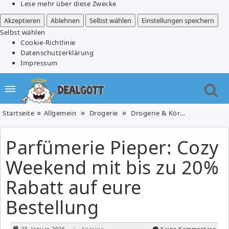
Lese mehr über diese Zwecke
Akzeptieren
Ablehnen
Selbst wählen
Einstellungen speichern
Selbst wählen
Cookie-Richtlinie
Datenschutzerklärung
Impressum
Startseite
Allgemein
Drogerie
Drogerie & Körperpflege
P
Parfümerie Pieper: Cozy
Weekend mit bis zu 20%
Rabatt auf eure
Bestellung
23. Januar 2026
| Anzeige
Keine Kommentare