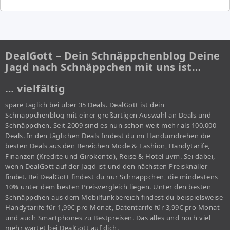
DealGott – Dein Schnäppchenblog Deine
Jagd nach Schnäppchen mit uns ist…
… vielfältig
spare täglich bei über 35 Deals. DealGott ist dein
Schnäppchenblog mit einer großartigen Auswahl an Deals und
Schnäppchen. Seit 2009 sind es nun schon weit mehr als 100.000
Deals. In den täglichen Deals findest du im Handumdrehen die
besten Deals aus den Bereichen Mode & Fashion, Handytarife,
Finanzen (Kredite und Girokonto), Reise & Hotel uvm. Sei dabei,
wenn DealGott auf der Jagd ist und den nächsten Preisknaller
findet. Bei DealGott findest du nur Schnäppchen, die mindestens
10% unter dem besten Preisvergleich liegen. Unter den besten
Schnäppchen aus dem Mobilfunkbereich findest du beispielsweise
Handytarife für 1,99€ pro Monat, Datentarife für 3,99€ pro Monat
und auch Smartphones zu Bestpreisen. Das alles und noch viel
mehr wartet bei DealGott auf dich.