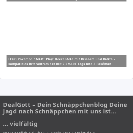
LEGO Pokémon SMART Play: Beerenfete mit Bisasam und Bidiza -
kompatibles interaktives Set mit 2 SMART Tags und 2 Pokémon
Figuren (72155) für 14,99€ (Vergleich: 19,99€)
DealGott – Dein Schnäppchenblog Deine
Jagd nach Schnäppchen mit uns ist…
… vielfältig