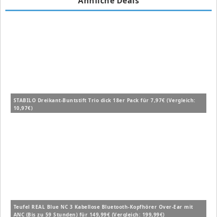
Ähnliche Deals
STABILO Dreikant-Buntstift Trio dick 18er Pack für 7,97€ (Vergleich:
10,97€)
Teufel REAL Blue NC 3 Kabellose Bluetooth-Kopfhörer Over-Ear mit
ANC (Bis zu 59 Stunden) für 149,99€ (Vergleich: 199,99€)