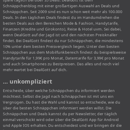
spare täglich bei über 35 Deals. DealGott ist dein
Schnäppchenblog mit einer großartigen Auswahl an Deals und
Schnäppchen. Seit 2009 sind es nun schon weit mehr als 100.000
Deals. In den täglichen Deals findest du im Handumdrehen die
besten Deals aus den Bereichen Mode & Fashion, Handytarife,
Finanzen (Kredite und Girokonto), Reise & Hotel uvm. Sei dabei,
wenn DealGott auf der Jagd ist und den nächsten Preisknaller
findet. Bei DealGott findest du nur Schnäppchen, die mindestens
10% unter dem besten Preisvergleich liegen. Unter den besten
Schnäppchen aus dem Mobilfunkbereich findest du beispielsweise
Handytarife für 1,99€ pro Monat, Datentarife für 3,99€ pro Monat
und auch Smartphones zu Bestpreisen. Das alles und noch viel
mehr wartet bei DealGott auf dich.
… unkompliziert
Entscheide, über welche Schnäppchen du informiert werden
möchtest. Selbst die Jagd nach Schnäppchen ist mit uns ein
Vergnügen. Du hast die Wahl und kannst so entscheide, wie du
über die besten Schnäppchen informiert werden willst. Die
Schnäppchen und Deals kannst du per Newsletter, der täglich
einmal verschickt wird oder über die DealGott App für Android
und Apple IOS erhalten. Du entscheidest und wir bringen dir die