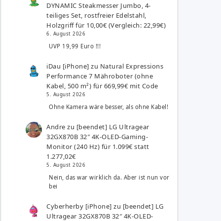
DYNAMIC Steakmesser Jumbo, 4-
teiliges Set, rostfreier Edelstahl,
Holzgriff für 10,00€ (Vergleich: 22,99€)
6. August 2026
UVP 19,99 Euro !!!
iDau [iPhone]
zu
Natural Expressions
Performance 7 Mähroboter (ohne
Kabel, 500 m²) für 669,99€ mit Code
5. August 2026
Ohne Kamera wäre besser, als ohne Kabel!
Andre
zu
[beendet] LG Ultragear
32GX870B 32″ 4K-OLED-Gaming-
Monitor (240 Hz) für 1.099€ statt
1.277,02€
5. August 2026
Nein, das war wirklich da. Aber ist nun vor
bei
Cyberherby [iPhone]
zu
[beendet] LG
Ultragear 32GX870B 32″ 4K-OLED-