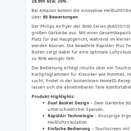
28,99€ bzw. 26%
.
Bei Amazon kommt die innovative Heißluftfritt
über
80 Bewertungen
.
Der Philips Airfryer der 3000 Series (NA353/10)
großen Garkörbe aus. Mit einer Gesamtkapazitä
Platz für das Hauptgericht, während im kleiner
werden können. Die bewährte RapidAir Plus Te
Boden sorgt dabei für eine optimale Luftzirku
zu 90% weniger Fett.
Die Bedienung erfolgt intuitiv über ein Touchs
Kochprogrammen für Klassiker wie Pommes, Hä
sucht, findet in der kostenlosen HomeID Reze
lassen sich die abnehmbaren Teile komfortabel
Produkt-Highlights:
Dual Basket Design
– Zwei Garkörbe (6L
unterschiedlicher Speisen.
RapidAir Technologie
– Knusprige Ergeb
Heißluftzirkulation.
Einfache Bedienung
– Touchscreen mit