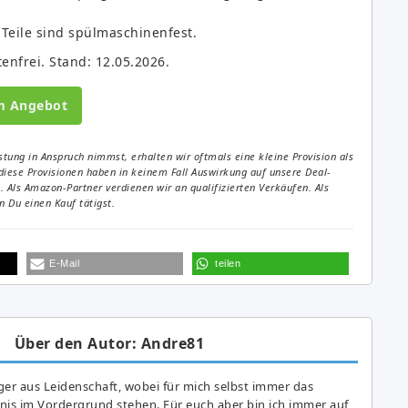
Teile sind spülmaschinenfest.
tenfrei. Stand: 12.05.2026.
m Angebot
tung in Anspruch nimmst, erhalten wir oftmals eine kleine Provision als
diese Provisionen haben in keinem Fall Auswirkung auf unsere Deal-
Als Amazon-Partner verdienen wir an qualifizierten Verkäufen. Als
 Du einen Kauf tätigst.
E-Mail
teilen
Über den Autor: Andre81
er aus Leidenschaft, wobei für mich selbst immer das
is im Vordergrund stehen. Für euch aber bin ich immer auf