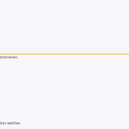
ptimieren.
lbst wählen