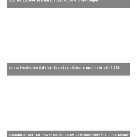
ING: Bis zu 300€ Prämie für Girokonto + Direkt-Depot
adidas Neuheiten-Sale bei SportSpar: Schuhe und mehr ab 11,99€
Allmobil Allnet Flat Power 60: 60 GB im Vodafone-Netz für 9,99€/Monat