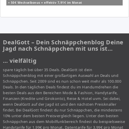
+ 50€ Wechselbonus = effektiv 7,91€ im Monat
DealGott – Dein Schnäppchenblog Deine
Jagd nach Schnäppchen mit uns ist…
… vielfältig
spare täglich bei über 35 Deals. DealGott ist dein
Schnäppchenblog mit einer großartigen Auswahl an Deals und
Schnäppchen. Seit 2009 sind es nun schon weit mehr als 100.000
Deals. In den täglichen Deals findest du im Handumdrehen die
besten Deals aus den Bereichen Mode & Fashion, Handytarife,
Finanzen (Kredite und Girokonto), Reise & Hotel uvm. Sei dabei,
wenn DealGott auf der Jagd ist und den nächsten Preisknaller
findet. Bei DealGott findest du nur Schnäppchen, die mindestens
10% unter dem besten Preisvergleich liegen. Unter den besten
Schnäppchen aus dem Mobilfunkbereich findest du beispielsweise
Handytarife für 1,99€ pro Monat, Datentarife für 3,99€ pro Monat