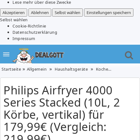
Lese mehr über diese Zwecke
Akzeptieren
Ablehnen
Selbst wählen
Einstellungen speichern
Selbst wählen
Cookie-Richtlinie
Datenschutzerklärung
Impressum
Startseite
Allgemein
Haushaltsgeräte
Kochen & Essen
K
Philips Airfryer 4000
Series Stacked (10L, 2
Körbe, vertikal) für
179,99€ (Vergleich:
219,99€)