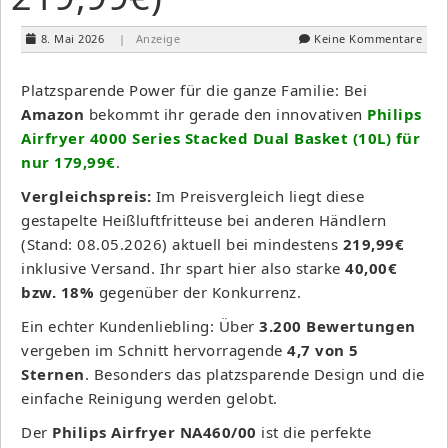
8. Mai 2026
| Anzeige
Keine Kommentare
Platzsparende Power für die ganze Familie: Bei
Amazon
bekommt ihr gerade den innovativen
Philips
Airfryer 4000 Series Stacked Dual Basket (10L) für
nur 179,99€
.
Vergleichspreis:
Im Preisvergleich liegt diese
gestapelte Heißluftfritteuse bei anderen Händlern
(Stand: 08.05.2026) aktuell bei mindestens
219,99€
inklusive Versand. Ihr spart hier also starke
40,00€
bzw. 18%
gegenüber der Konkurrenz.
Ein echter Kundenliebling: Über
3.200 Bewertungen
vergeben im Schnitt hervorragende
4,7 von 5
Sternen
. Besonders das platzsparende Design und die
einfache Reinigung werden gelobt.
Der
Philips Airfryer NA460/00
ist die perfekte