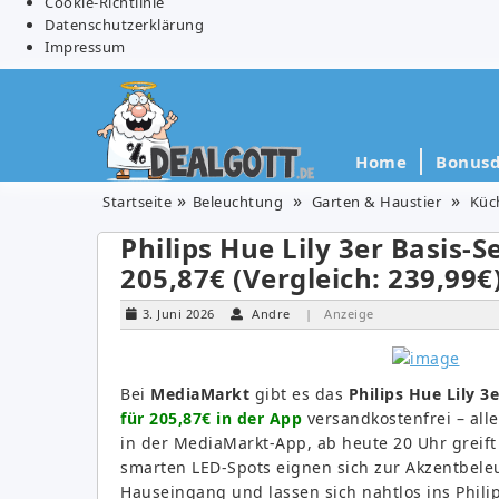
Cookie-Richtlinie
Datenschutzerklärung
Impressum
Home
Bonusd
Startseite
Beleuchtung
Garten & Haustier
Küc
Philips Hue Lily 3er Basis-
205,87€ (Vergleich: 239,99€
3. Juni 2026
Andre
| Anzeige
Bei
MediaMarkt
gibt es das
Philips Hue Lily 3
für 205,87€ in der App
versandkostenfrei – all
in der MediaMarkt-App, ab heute 20 Uhr greift
smarten LED-Spots eignen sich zur Akzentbele
Hauseingang und lassen sich nahtlos ins Phili