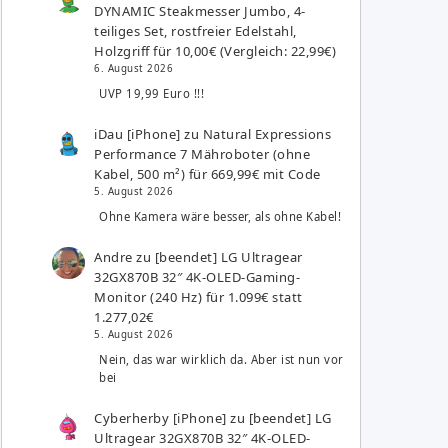
DYNAMIC Steakmesser Jumbo, 4-
teiliges Set, rostfreier Edelstahl,
Holzgriff für 10,00€ (Vergleich: 22,99€)
6. August 2026
UVP 19,99 Euro !!!
iDau [iPhone]
zu
Natural Expressions
Performance 7 Mähroboter (ohne
Kabel, 500 m²) für 669,99€ mit Code
5. August 2026
Ohne Kamera wäre besser, als ohne Kabel!
Andre
zu
[beendet] LG Ultragear
32GX870B 32″ 4K-OLED-Gaming-
Monitor (240 Hz) für 1.099€ statt
1.277,02€
5. August 2026
Nein, das war wirklich da. Aber ist nun vor
bei
Cyberherby [iPhone]
zu
[beendet] LG
Ultragear 32GX870B 32″ 4K-OLED-