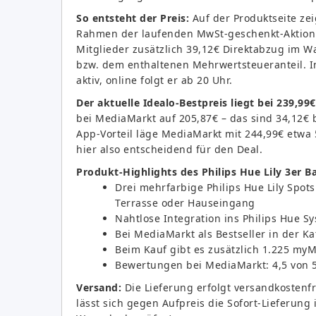
So entsteht der Preis:
Auf der Produktseite zei
Rahmen der laufenden MwSt-geschenkt-Aktion 
Mitglieder zusätzlich 39,12€ Direktabzug im W
bzw. dem enthaltenen Mehrwertsteueranteil. In
aktiv, online folgt er ab 20 Uhr.
Der aktuelle Idealo-Bestpreis liegt bei 239,99€
bei MediaMarkt auf 205,87€ – das sind 34,12€
App-Vorteil läge MediaMarkt mit 244,99€ etwa 
hier also entscheidend für den Deal.
Produkt-Highlights des Philips Hue Lily 3er Ba
Drei mehrfarbige Philips Hue Lily Spot
Terrasse oder Hauseingang
Nahtlose Integration ins Philips Hue S
Bei MediaMarkt als Bestseller in der K
Beim Kauf gibt es zusätzlich 1.225 my
Bewertungen bei MediaMarkt: 4,5 von 
Versand:
Die Lieferung erfolgt versandkostenfre
lässt sich gegen Aufpreis die Sofort-Lieferun