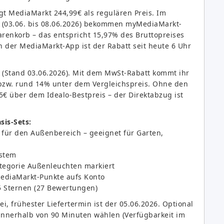
gt MediaMarkt 244,99€ als regulären Preis. Im
(03.06. bis 08.06.2026) bekommen myMediaMarkt-
arenkorb – das entspricht 15,97% des Bruttopreises
 der MediaMarkt-App ist der Rabatt seit heute 6 Uhr
(Stand 03.06.2026). Mit dem MwSt-Rabatt kommt ihr
 bzw. rund 14% unter dem Vergleichspreis. Ohne den
5€ über dem Idealo-Bestpreis – der Direktabzug ist
sis-Sets:
s für den Außenbereich – geeignet für Garten,
ystem
ategorie Außenleuchten markiert
MediaMarkt-Punkte aufs Konto
5 Sternen (27 Bewertungen)
i, frühester Liefertermin ist der 05.06.2026. Optional
g innerhalb von 90 Minuten wählen (Verfügbarkeit im