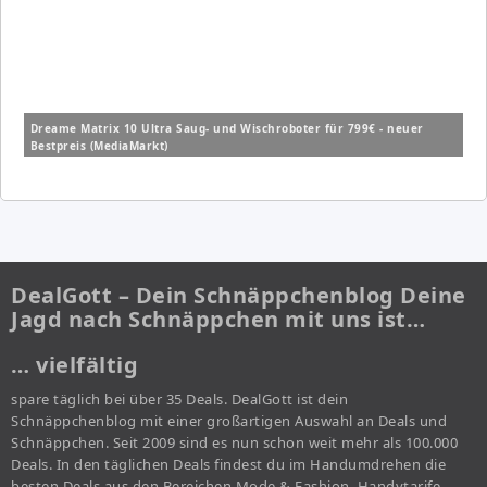
Dreame Matrix 10 Ultra Saug- und Wischroboter für 799€ - neuer
Bestpreis (MediaMarkt)
DealGott – Dein Schnäppchenblog Deine
Jagd nach Schnäppchen mit uns ist…
… vielfältig
spare täglich bei über 35 Deals. DealGott ist dein
Schnäppchenblog mit einer großartigen Auswahl an Deals und
Schnäppchen. Seit 2009 sind es nun schon weit mehr als 100.000
Deals. In den täglichen Deals findest du im Handumdrehen die
besten Deals aus den Bereichen Mode & Fashion, Handytarife,