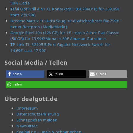
50%-Code
Tefal OptiGrill 4in1 XL Kontaktgrill (GC784D10) für 239,99€
statt 279,99€
Dreame Matrix 10 Ultra Saug- und Wischroboter für 799€ –
neuer Bestpreis (MediaMarkt)
Google Pixel 10a (128 GB) für 1€ + otelo Allnet Flat Classic
(50 GB) für 19,99€/Monat + 80€ Amazon-Gutschein
TP-Link TL-SG105 5-Port Gigabit Netzwerk-Switch für
14,69€ statt 17,90€
Social Media / Teilen
teilen
teilen
E-Mail
teilen
Über dealgott.de
Impressum
Datenschutzerklärung
Schnäppchen melden
Newsletter
dealhai.de – Deals & Schnäppchen