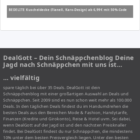
BEDELITE Kuscheldecke (Flanell, Karo-Design) ab 6,99€ mit 50%-Code
DealGott – Dein Schnäppchenblog Deine
Jagd nach Schnäppchen mit uns ist…
… vielfältig
spare täglich bei über 35 Deals. DealGott ist dein
Schnäppchenblog mit einer großartigen Auswahl an Deals und
Schnäppchen. Seit 2009 sind es nun schon weit mehr als 100.000
Deals. In den täglichen Deals findest du im Handumdrehen die
besten Deals aus den Bereichen Mode & Fashion, Handytarife,
Finanzen (Kredite und Girokonto), Reise & Hotel uvm. Sei dabei,
wenn DealGott auf der Jagd ist und den nächsten Preisknaller
findet. Bei DealGott findest du nur Schnäppchen, die mindestens
10% unter dem besten Preisvergleich liegen. Unter den besten