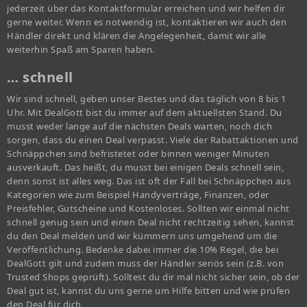
jederzeit über das Kontaktformular erreichen und wir helfen dir
gerne weiter. Wenn es notwendig ist, kontaktieren wir auch den
Händler direkt und klären die Angelegenheit, damit wir alle
weiterhin Spaß am Sparen haben.
… schnell
Wir sind schnell, geben unser Bestes und das täglich von 8 bis 1
Uhr. Mit DealGott bist du immer auf dem aktuellsten Stand. Du
musst weder lange auf die nächsten Deals warten, noch dich
sorgen, dass du einen Deal verpasst. Viele der Rabattaktionen und
Schnäppchen sind befristetet oder binnen weniger Minuten
ausverkauft. Das heißt, du musst bei einigen Deals schnell sein,
denn sonst ist alles weg. Das ist oft der Fall bei Schnäppchen aus
Kategorien wie zum Beispiel Handyverträge, Finanzen, oder
Preisfehler, Gutscheine und Kostenloses. Sollten wir einmal nicht
schnell genug sein und einen Deal nicht rechtzeitig sehen, kannst
du den Deal melden und wir kümmern uns umgehend um die
Veröffentlichung. Bedenke dabei immer die 10% Regel, die bei
DealGott gilt und zudem muss der Händler seriös sein (z.B. von
Trusted Shops geprüft). Solltest du dir mal nicht sicher sein, ob der
Deal gut ist, kannst du uns gerne um Hilfe bitten und wie prüfen
den Deal für dich.