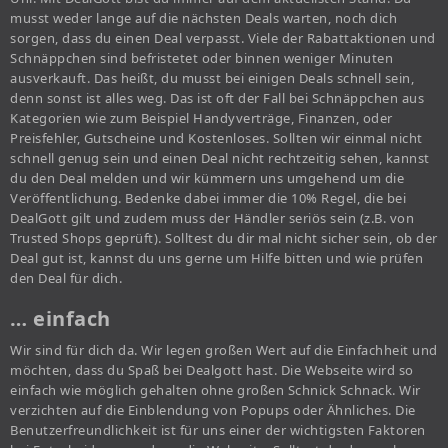
musst weder lange auf die nächsten Deals warten, noch dich
sorgen, dass du einen Deal verpasst. Viele der Rabattaktionen und
Schnäppchen sind befristetet oder binnen weniger Minuten
ausverkauft. Das heißt, du musst bei einigen Deals schnell sein,
denn sonst ist alles weg. Das ist oft der Fall bei Schnäppchen aus
Kategorien wie zum Beispiel Handyverträge, Finanzen, oder
Preisfehler, Gutscheine und Kostenloses. Sollten wir einmal nicht
schnell genug sein und einen Deal nicht rechtzeitig sehen, kannst
du den Deal melden und wir kümmern uns umgehend um die
Veröffentlichung. Bedenke dabei immer die 10% Regel, die bei
DealGott gilt und zudem muss der Händler seriös sein (z.B. von
Trusted Shops geprüft). Solltest du dir mal nicht sicher sein, ob der
Deal gut ist, kannst du uns gerne um Hilfe bitten und wie prüfen
den Deal für dich.
… einfach
Wir sind für dich da. Wir legen großen Wert auf die Einfachheit und
möchten, dass du Spaß bei Dealgott hast. Die Webseite wird so
einfach wie möglich gehalten ohne großen Schnick Schnack. Wir
verzichten auf die Einblendung von Popups oder Ähnliches. Die
Benutzerfreundlichkeit ist für uns einer der wichtigsten Faktoren