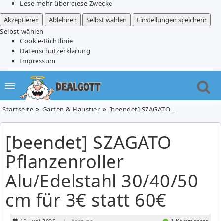
Lese mehr über diese Zwecke
Akzeptieren
Ablehnen
Selbst wählen
Einstellungen speichern
Selbst wählen
Cookie-Richtlinie
Datenschutzerklärung
Impressum
Startseite
Garten & Haustier
[beendet] SZAGATO Pflanzenroller Alu/Edelstahl 30/40/50 cm für 3€ statt 60€
[beendet] SZAGATO
Pflanzenroller
Alu/Edelstahl 30/40/50
cm für 3€ statt 60€
15. Juni 2026
| Anzeige
1 Kommentar