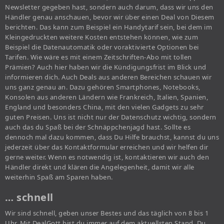
Newsletter gegeben hast, sondern auch darum, dass wir uns den
Händler genau anschauen, bevor wir über einen Deal von Diesem
berichten. Das kann zum Beispiel ein Handytarif sein, bei dem im
Kleingedruckten weitere Kosten entstehen können, wie zum
Beispiel die Datenautomatik oder voraktivierte Optionen bei
Tarifen. Wie wäre es mit einem Zeitschriften-Abo mit tollen
Prämien? Auch hier haben wir die Kündigungsfrist im Blick und
informieren dich. Auch Deals aus anderen Bereichen schauen wir
uns ganz genau an. Dazu gehören Smartphones, Notebooks,
Konsolen aus anderen Ländern wie Frankreich, Italien, Spanien,
England und besonders China, mit den vielen Gadgets zu sehr
guten Preisen. Uns ist nicht nur der Datenschutz wichtig, sondern
auch das du Spaß bei der Schnäppchenjagd hast. Sollte es
dennoch mal dazu kommen, dass Du Hilfe brauchst, kannst du uns
jederzeit über das Kontaktformular erreichen und wir helfen dir
gerne weiter. Wenn es notwendig ist, kontaktieren wir auch den
Händler direkt und klären die Angelegenheit, damit wir alle
weiterhin Spaß am Sparen haben.
… schnell
Wir sind schnell, geben unser Bestes und das täglich von 8 bis 1
Uhr. Mit DealGott bist du immer auf dem aktuellsten Stand. Du