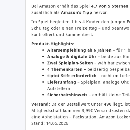
Bei Amazon erhält das Spiel
4,7 von 5 Sternen
zusätzlich als
Amazon’s Tipp
hervor.
Im Spiel begleiten 1 bis 4 Kinder den Jungen 
Schultag oder einen Freizeittag – und beantwort
kontrolliert und kommentiert.
Produkt-Highlights:
Altersempfehlung ab 6 Jahren
– für 1 
Analoge & digitale Uhr
– beide aus Kart
Zwei Spielplan-Seiten
– wählbar zwisch
4 Themenkarten
– beidseitig bespielb
tiptoi-Stift erforderlich
– nicht im Lie
Lieferumfang
– Spielplan, analoge Uhr,
Aufstellern
Sicherheitshinweis
– enthält kleine Tei
Versand:
Da der Bestellwert unter 49€ liegt, is
Mitgliedschaft kommen 3,99€ Versandkosten da
eine Abholstation – Packstation, Amazon Locker 
Stand: 14.05.2026.