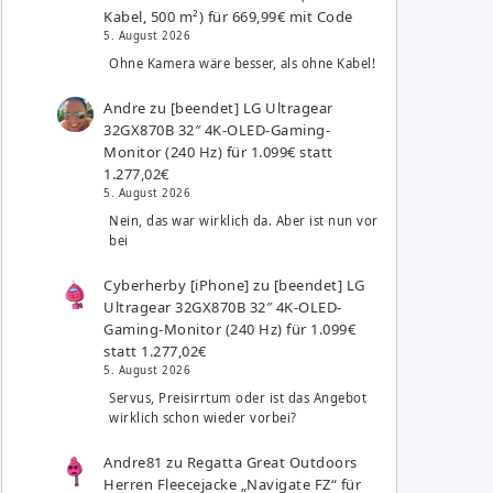
Kabel, 500 m²) für 669,99€ mit Code
5. August 2026
Ohne Kamera wäre besser, als ohne Kabel!
Andre
zu
[beendet] LG Ultragear
32GX870B 32″ 4K-OLED-Gaming-
Monitor (240 Hz) für 1.099€ statt
1.277,02€
5. August 2026
Nein, das war wirklich da. Aber ist nun vor
bei
Cyberherby [iPhone]
zu
[beendet] LG
Ultragear 32GX870B 32″ 4K-OLED-
Gaming-Monitor (240 Hz) für 1.099€
statt 1.277,02€
5. August 2026
Servus, Preisirrtum oder ist das Angebot
wirklich schon wieder vorbei?
Andre81
zu
Regatta Great Outdoors
Herren Fleecejacke „Navigate FZ“ für