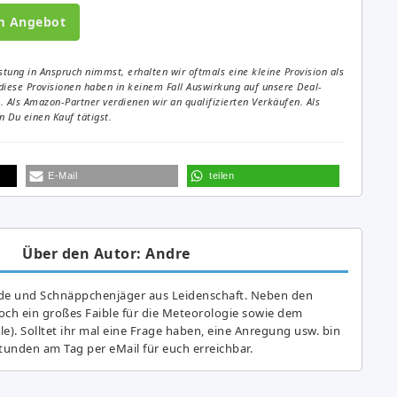
m Angebot
tung in Anspruch nimmst, erhalten wir oftmals eine kleine Provision als
diese Provisionen haben in keinem Fall Auswirkung auf unsere Deal-
Als Amazon-Partner verdienen wir an qualifizierten Verkäufen. Als
 Du einen Kauf tätigst.
E-Mail
teilen
Über den Autor: Andre
de und Schnäppchenjäger aus Leidenschaft. Neben den
ch ein großes Fai­ble für die Meteorologie sowie dem
e). Solltet ihr mal eine Frage haben, eine Anregung usw. bin
tunden am Tag per eMail für euch erreichbar.