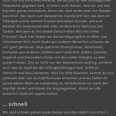
nicht nur um die E-Mail Adresse, die du uns für den Schnäppchen-
Newsletter gegeben hast, sondern auch darum, dass wir uns den
Händler genau anschauen, bevor wir über einen Deal von Diesem
berichten. Das kann zum Beispiel ein Handytarif sein, bei dem im
Kleingedruckten weitere Kosten entstehen können, wie zum
Beispiel die Datenautomatik oder voraktivierte Optionen bei
Tarifen. Wie wäre es mit einem Zeitschriften-Abo mit tollen
Prämien? Auch hier haben wir die Kündigungsfrist im Blick und
informieren dich. Auch Deals aus anderen Bereichen schauen wir
uns ganz genau an. Dazu gehören Smartphones, Notebooks,
Konsolen aus anderen Ländern wie Frankreich, Italien, Spanien,
England und besonders China, mit den vielen Gadgets zu sehr
guten Preisen. Uns ist nicht nur der Datenschutz wichtig, sondern
auch das du Spaß bei der Schnäppchenjagd hast. Sollte es
dennoch mal dazu kommen, dass Du Hilfe brauchst, kannst du uns
jederzeit über das Kontaktformular erreichen und wir helfen dir
gerne weiter. Wenn es notwendig ist, kontaktieren wir auch den
Händler direkt und klären die Angelegenheit, damit wir alle
weiterhin Spaß am Sparen haben.
… schnell
Wir sind schnell, geben unser Bestes und das täglich von 8 bis 1