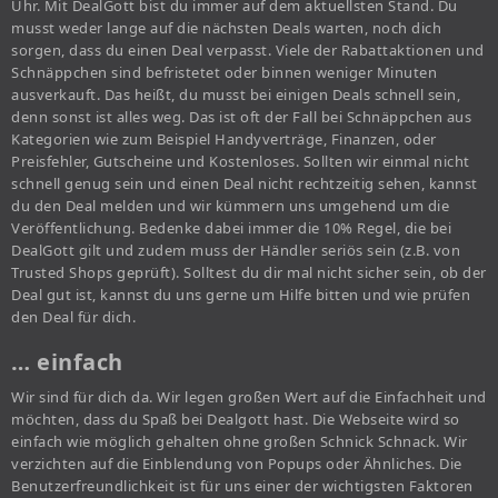
Uhr. Mit DealGott bist du immer auf dem aktuellsten Stand. Du
musst weder lange auf die nächsten Deals warten, noch dich
sorgen, dass du einen Deal verpasst. Viele der Rabattaktionen und
Schnäppchen sind befristetet oder binnen weniger Minuten
ausverkauft. Das heißt, du musst bei einigen Deals schnell sein,
denn sonst ist alles weg. Das ist oft der Fall bei Schnäppchen aus
Kategorien wie zum Beispiel Handyverträge, Finanzen, oder
Preisfehler, Gutscheine und Kostenloses. Sollten wir einmal nicht
schnell genug sein und einen Deal nicht rechtzeitig sehen, kannst
du den Deal melden und wir kümmern uns umgehend um die
Veröffentlichung. Bedenke dabei immer die 10% Regel, die bei
DealGott gilt und zudem muss der Händler seriös sein (z.B. von
Trusted Shops geprüft). Solltest du dir mal nicht sicher sein, ob der
Deal gut ist, kannst du uns gerne um Hilfe bitten und wie prüfen
den Deal für dich.
… einfach
Wir sind für dich da. Wir legen großen Wert auf die Einfachheit und
möchten, dass du Spaß bei Dealgott hast. Die Webseite wird so
einfach wie möglich gehalten ohne großen Schnick Schnack. Wir
verzichten auf die Einblendung von Popups oder Ähnliches. Die
Benutzerfreundlichkeit ist für uns einer der wichtigsten Faktoren