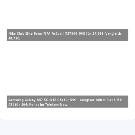
Nike Club Elite Team FIFA Fußball (FZ7544-100) für 27,94€ (Vergleich:
48,73€)
Samsung Galaxy A57 5G (512 GB) für 59€ + congstar Allnet Flat S (50
GB) für 20€/Monat im Telekom Netz