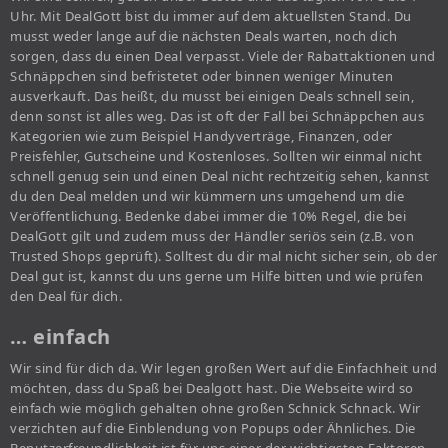
Uhr. Mit DealGott bist du immer auf dem aktuellsten Stand. Du
musst weder lange auf die nächsten Deals warten, noch dich
sorgen, dass du einen Deal verpasst. Viele der Rabattaktionen und
Schnäppchen sind befristetet oder binnen weniger Minuten
ausverkauft. Das heißt, du musst bei einigen Deals schnell sein,
denn sonst ist alles weg. Das ist oft der Fall bei Schnäppchen aus
Kategorien wie zum Beispiel Handyverträge, Finanzen, oder
Preisfehler, Gutscheine und Kostenloses. Sollten wir einmal nicht
schnell genug sein und einen Deal nicht rechtzeitig sehen, kannst
du den Deal melden und wir kümmern uns umgehend um die
Veröffentlichung. Bedenke dabei immer die 10% Regel, die bei
DealGott gilt und zudem muss der Händler seriös sein (z.B. von
Trusted Shops geprüft). Solltest du dir mal nicht sicher sein, ob der
Deal gut ist, kannst du uns gerne um Hilfe bitten und wie prüfen
den Deal für dich.
… einfach
Wir sind für dich da. Wir legen großen Wert auf die Einfachheit und
möchten, dass du Spaß bei Dealgott hast. Die Webseite wird so
einfach wie möglich gehalten ohne großen Schnick Schnack. Wir
verzichten auf die Einblendung von Popups oder Ähnliches. Die