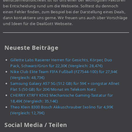
Benutzerfreundlichkeit ist für uns einer der wichtigsten Faktoren
bei Entscheidung rund um die Webseite. Solltest du dennoch
einen Fehler finden, zum Beispiel bei der Darstellung eines Deals,
dann kontaktiere uns gerne. Wir freuen uns auch über Vorschläge
und Ideen für die DealGott Webseite.
Neueste Beiträge
Gillette Labs Rasierer Herren für Gesichts, Körper, Duo
Pack, Schwarz/Grün für 22,30€ (Vergleich: 28,47€)
Nike Club Elite Team FIFA Fußball (FZ7544-100) für 27,94€
(Vergleich: 48,73€)
Samsung Galaxy A57 5G (512 GB) für 59€ + congstar Allnet
Flat S (50 GB) für 20€/Monat im Telekom Netz
CHERRY XTRFY K5V2 Mechanische Gaming-Tastatur für
18,49€ (Vergleich: 35,14€)
Theo Klein 8300 Bosch Akkuschrauber Ixolino für 4,99€
(Vergleich: 12,79€)
Social Media / Teilen