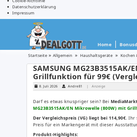
Cookie-Richtlinie
Datenschutzerklärung
Impressum
Home
Bonusd
Startseite
Allgemein
Haushaltsgeräte
Kochen 
SAMSUNG MG23B3515AK/EN 
Grillfunktion für 99€ (Vergl
8. Juli 2026
Andre81
| Anzeige
Darf es etwas knuspriger sein? Bei
MediaMark
MG23B3515AK/EN Mikrowelle (800W) mit Grillf
Der Vergleichspreis (VG) liegt bei 114,90€
. Ihr
Preis für ein Markengerät mit dieser Ausstattu
Produkt-Highlights: