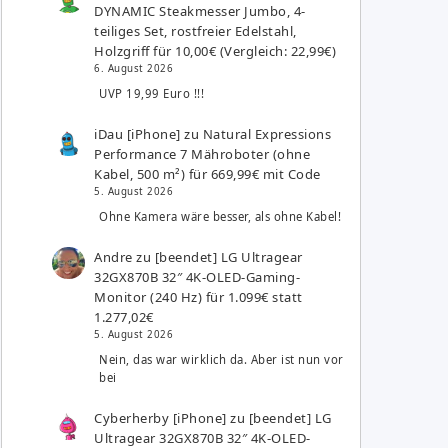
DYNAMIC Steakmesser Jumbo, 4-
teiliges Set, rostfreier Edelstahl,
Holzgriff für 10,00€ (Vergleich: 22,99€)
6. August 2026
UVP 19,99 Euro !!!
iDau [iPhone]
zu
Natural Expressions
Performance 7 Mähroboter (ohne
Kabel, 500 m²) für 669,99€ mit Code
5. August 2026
Ohne Kamera wäre besser, als ohne Kabel!
Andre
zu
[beendet] LG Ultragear
32GX870B 32″ 4K-OLED-Gaming-
Monitor (240 Hz) für 1.099€ statt
1.277,02€
5. August 2026
Nein, das war wirklich da. Aber ist nun vor
bei
Cyberherby [iPhone]
zu
[beendet] LG
Ultragear 32GX870B 32″ 4K-OLED-