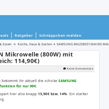
eals
Ratgeber
Schnäppchen melden
& Essen
Küche, Haus & Garten
SAMSUNG MG23B3515AK/EN Mikrowelle
Mikrowelle (800W) mit
eich: 114,90€)
Keine Kommentare
t
bekommt ihr aktuell die schicke
SAMSUNG
unktion für nur 99€
.
 spart hier also knapp
15,90€ bzw. 14%
. Ein starker
ng.