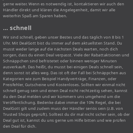
gerne weiter. Wenn es notwendig ist, kontaktieren wir auch den
Händler direkt und klären die Angelegenheit, damit wir alle
weiterhin Spaß am Sparen haben.
… schnell
Wir sind schnell, geben unser Bestes und das täglich von 8 bis 1
Uhr. Mit DealGott bist du immer auf dem aktuellsten Stand. Du
musst weder lange auf die nächsten Deals warten, noch dich
sorgen, dass du einen Deal verpasst. Viele der Rabattaktionen und
Schnäppchen sind befristetet oder binnen weniger Minuten
ausverkauft. Das heißt, du musst bei einigen Deals schnell sein,
denn sonst ist alles weg. Das ist oft der Fall bei Schnäppchen aus
Kategorien wie zum Beispiel Handyverträge, Finanzen, oder
Preisfehler, Gutscheine und Kostenloses. Sollten wir einmal nicht
schnell genug sein und einen Deal nicht rechtzeitig sehen, kannst
du den Deal melden und wir kümmern uns umgehend um die
Veröffentlichung. Bedenke dabei immer die 10% Regel, die bei
DealGott gilt und zudem muss der Händler seriös sein (z.B. von
Trusted Shops geprüft). Solltest du dir mal nicht sicher sein, ob der
Deal gut ist, kannst du uns gerne um Hilfe bitten und wie prüfen
den Deal für dich.