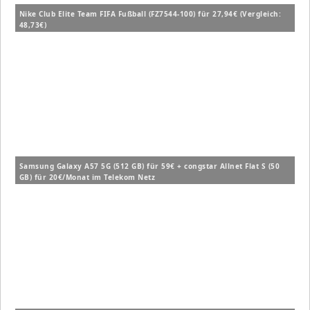
Nike Club Elite Team FIFA Fußball (FZ7544-100) für 27,94€ (Vergleich:
48,73€)
Samsung Galaxy A57 5G (512 GB) für 59€ + congstar Allnet Flat S (50
GB) für 20€/Monat im Telekom Netz