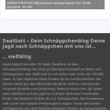
CHERRY XTRFY K5V2 Mechanische Gaming-Tastatur für 18,49€
(Vergleich: 35,14€)
DealGott – Dein Schnäppchenblog Deine
Jagd nach Schnäppchen mit uns ist…
… vielfältig
spare täglich bei über 35 Deals. DealGott ist dein
Schnäppchenblog mit einer großartigen Auswahl an Deals und
Schnäppchen. Seit 2009 sind es nun schon weit mehr als 100.000
Deals. In den täglichen Deals findest du im Handumdrehen die
besten Deals aus den Bereichen Mode & Fashion, Handytarife,
Finanzen (Kredite und Girokonto), Reise & Hotel uvm. Sei dabei,
wenn DealGott auf der Jagd ist und den nächsten Preisknaller
findet. Bei DealGott findest du nur Schnäppchen, die mindestens
10% unter dem besten Preisvergleich liegen. Unter den besten
Schnäppchen aus dem Mobilfunkbereich findest du beispielsweise