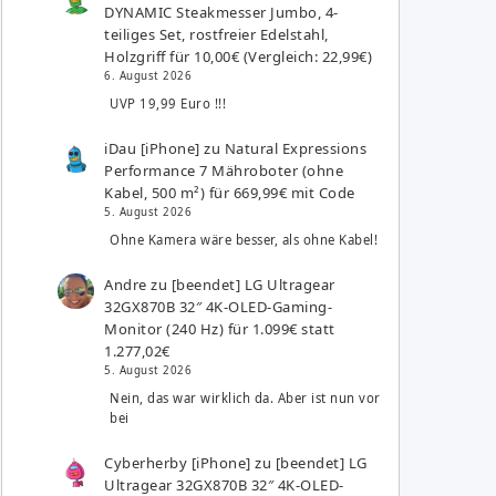
DYNAMIC Steakmesser Jumbo, 4-
teiliges Set, rostfreier Edelstahl,
Holzgriff für 10,00€ (Vergleich: 22,99€)
6. August 2026
UVP 19,99 Euro !!!
iDau [iPhone]
zu
Natural Expressions
Performance 7 Mähroboter (ohne
Kabel, 500 m²) für 669,99€ mit Code
5. August 2026
Ohne Kamera wäre besser, als ohne Kabel!
Andre
zu
[beendet] LG Ultragear
32GX870B 32″ 4K-OLED-Gaming-
Monitor (240 Hz) für 1.099€ statt
1.277,02€
5. August 2026
Nein, das war wirklich da. Aber ist nun vor
bei
Cyberherby [iPhone]
zu
[beendet] LG
Ultragear 32GX870B 32″ 4K-OLED-