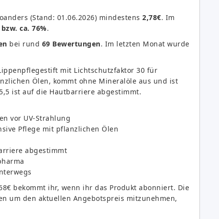
woanders (Stand: 01.06.2026) mindestens
2,78€
. Im
 bzw. ca. 76%
.
en
bei rund
69 Bewertungen
. Im letzten Monat wurde
ppenpflegestift mit Lichtschutzfaktor 30 für
lanzlichen Ölen, kommt ohne Mineralöle aus und ist
,5 ist auf die Hautbarriere abgestimmt.
pen vor UV-Strahlung
nsive Pflege mit pflanzlichen Ölen
barriere abgestimmt
pharma
unterwegs
68€ bekommt ihr, wenn ihr das Produkt abonniert. Die
tellen um den aktuellen Angebotspreis mitzunehmen,