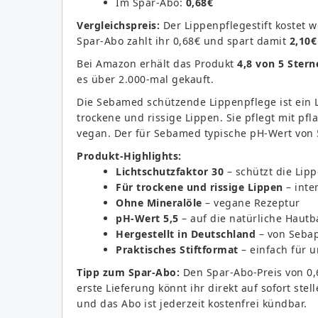
Im Spar-Abo:
0,68€
Vergleichspreis:
Der Lippenpflegestift kostet 
Spar-Abo zahlt ihr 0,68€ und spart damit
2,10€
Bei Amazon erhält das Produkt
4,8 von 5 Stern
es über 2.000-mal gekauft.
Die Sebamed schützende Lippenpflege ist ein Li
trockene und rissige Lippen. Sie pflegt mit pf
vegan. Der für Sebamed typische pH-Wert von 5
Produkt-Highlights:
Lichtschutzfaktor 30
– schützt die Lip
Für trockene und rissige Lippen
– inte
Ohne Mineralöle
– vegane Rezeptur
pH-Wert 5,5
– auf die natürliche Haut
Hergestellt in Deutschland
– von Seba
Praktisches Stiftformat
– einfach für 
Tipp zum Spar-Abo:
Den Spar-Abo-Preis von 0,
erste Lieferung könnt ihr direkt auf sofort s
und das Abo ist jederzeit kostenfrei kündbar.