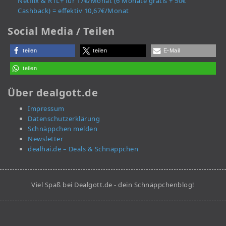
Netflix & RTL+ für 17€/Monat (6 Monate gratis + 50€
Cashback) = effektiv 10,67€/Monat
Social Media / Teilen
teilen
teilen
E-Mail
teilen
Über dealgott.de
Impressum
Datenschutzerklärung
Schnäppchen melden
Newsletter
dealhai.de – Deals & Schnäppchen
Viel Spaß bei Dealgott.de - dein Schnäppchenblog!