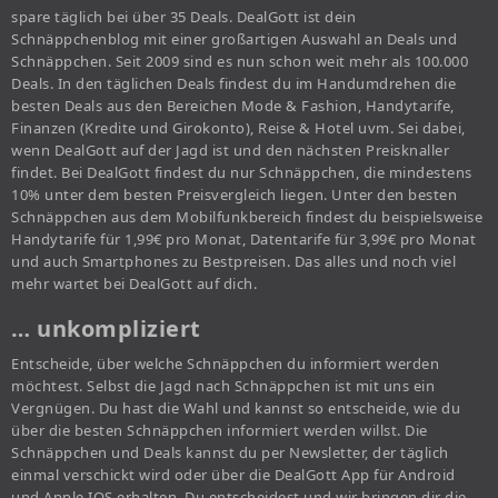
spare täglich bei über 35 Deals. DealGott ist dein
Schnäppchenblog mit einer großartigen Auswahl an Deals und
Schnäppchen. Seit 2009 sind es nun schon weit mehr als 100.000
Deals. In den täglichen Deals findest du im Handumdrehen die
besten Deals aus den Bereichen Mode & Fashion, Handytarife,
Finanzen (Kredite und Girokonto), Reise & Hotel uvm. Sei dabei,
wenn DealGott auf der Jagd ist und den nächsten Preisknaller
findet. Bei DealGott findest du nur Schnäppchen, die mindestens
10% unter dem besten Preisvergleich liegen. Unter den besten
Schnäppchen aus dem Mobilfunkbereich findest du beispielsweise
Handytarife für 1,99€ pro Monat, Datentarife für 3,99€ pro Monat
und auch Smartphones zu Bestpreisen. Das alles und noch viel
mehr wartet bei DealGott auf dich.
… unkompliziert
Entscheide, über welche Schnäppchen du informiert werden
möchtest. Selbst die Jagd nach Schnäppchen ist mit uns ein
Vergnügen. Du hast die Wahl und kannst so entscheide, wie du
über die besten Schnäppchen informiert werden willst. Die
Schnäppchen und Deals kannst du per Newsletter, der täglich
einmal verschickt wird oder über die DealGott App für Android
und Apple IOS erhalten. Du entscheidest und wir bringen dir die