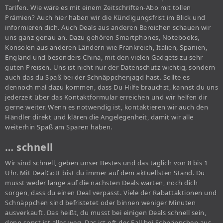
Tarifen. Wie wäre es mit einem Zeitschriften-Abo mit tollen
Prämien? Auch hier haben wir die Kündigungsfrist im Blick und
informieren dich. Auch Deals aus anderen Bereichen schauen wir
uns ganz genau an. Dazu gehören Smartphones, Notebooks,
Konsolen aus anderen Ländern wie Frankreich, Italien, Spanien,
England und besonders China, mit den vielen Gadgets zu sehr
guten Preisen. Uns ist nicht nur der Datenschutz wichtig, sondern
auch das du Spaß bei der Schnäppchenjagd hast. Sollte es
dennoch mal dazu kommen, dass Du Hilfe brauchst, kannst du uns
jederzeit über das Kontaktformular erreichen und wir helfen dir
gerne weiter. Wenn es notwendig ist, kontaktieren wir auch den
Händler direkt und klären die Angelegenheit, damit wir alle
weiterhin Spaß am Sparen haben.
… schnell
Wir sind schnell, geben unser Bestes und das täglich von 8 bis 1
Uhr. Mit DealGott bist du immer auf dem aktuellsten Stand. Du
musst weder lange auf die nächsten Deals warten, noch dich
sorgen, dass du einen Deal verpasst. Viele der Rabattaktionen und
Schnäppchen sind befristetet oder binnen weniger Minuten
ausverkauft. Das heißt, du musst bei einigen Deals schnell sein,
denn sonst ist alles weg. Das ist oft der Fall bei Schnäppchen aus