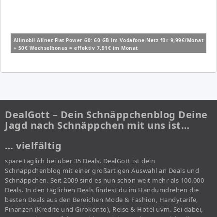
Allmobil Allnet Flat Power 60: 60 GB im Vodafone-Netz für 9,99€/Monat
+ 50€ Wechselbonus = effektiv 7,91€ im Monat
DealGott – Dein Schnäppchenblog Deine
Jagd nach Schnäppchen mit uns ist…
… vielfältig
spare täglich bei über 35 Deals. DealGott ist dein
Schnäppchenblog mit einer großartigen Auswahl an Deals und
Schnäppchen. Seit 2009 sind es nun schon weit mehr als 100.000
Deals. In den täglichen Deals findest du im Handumdrehen die
besten Deals aus den Bereichen Mode & Fashion, Handytarife,
Finanzen (Kredite und Girokonto), Reise & Hotel uvm. Sei dabei,