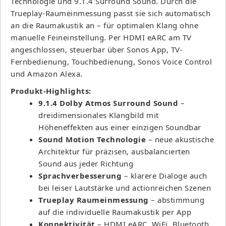
Technologie und 9.1.4 Surround Sound. Durch die
Trueplay-Raumeinmessung passt sie sich automatisch
an die Raumakustik an – für optimalen Klang ohne
manuelle Feineinstellung. Per HDMI eARC am TV
angeschlossen, steuerbar über Sonos App, TV-
Fernbedienung, Touchbedienung, Sonos Voice Control
und Amazon Alexa.
Produkt-Highlights:
9.1.4 Dolby Atmos Surround Sound
–
dreidimensionales Klangbild mit
Höheneffekten aus einer einzigen Soundbar
Sound Motion Technologie
– neue akustische
Architektur für präzisen, ausbalancierten
Sound aus jeder Richtung
Sprachverbesserung
– klarere Dialoge auch
bei leiser Lautstärke und actionreichen Szenen
Trueplay Raumeinmessung
– abstimmung
auf die individuelle Raumakustik per App
Konnektivität
– HDMI eARC, WiFi, Bluetooth,