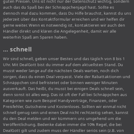
guten Preisen. Uns ist nicht nur der Datenschutz wichtig, sondern
auch das du Spaß bei der Schnäppchenjagd hast. Sollte es
dennoch mal dazu kommen, dass Du Hilfe brauchst, kannst du uns
jederzeit über das Kontaktformular erreichen und wir helfen dir
gerne weiter. Wenn es notwendig ist, kontaktieren wir auch den
Händler direkt und klären die Angelegenheit, damit wir alle
weiterhin Spaß am Sparen haben.
… schnell
Wir sind schnell, geben unser Bestes und das täglich von 8 bis 1
Uhr. Mit DealGott bist du immer auf dem aktuellsten Stand. Du
musst weder lange auf die nächsten Deals warten, noch dich
sorgen, dass du einen Deal verpasst. Viele der Rabattaktionen und
Schnäppchen sind befristetet oder binnen weniger Minuten
ausverkauft. Das heißt, du musst bei einigen Deals schnell sein,
denn sonst ist alles weg. Das ist oft der Fall bei Schnäppchen aus
Kategorien wie zum Beispiel Handyverträge, Finanzen, oder
Preisfehler, Gutscheine und Kostenloses. Sollten wir einmal nicht
schnell genug sein und einen Deal nicht rechtzeitig sehen, kannst
du den Deal melden und wir kümmern uns umgehend um die
Veröffentlichung. Bedenke dabei immer die 10% Regel, die bei
DealGott gilt und zudem muss der Händler seriös sein (z.B. von