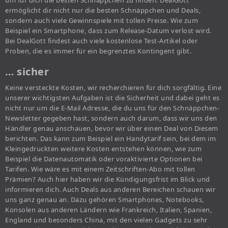
um für dich die besten Schnäppchen zu finden. DealGott
ermöglicht dir nicht nur die besten Schnäppchen und Deals,
sondern auch viele Gewinnspiele mit tollen Preise. Wie zum
Beispiel ein Smartphone, dass zum Release-Datum verlost wird.
Bei DealGott findest auch viele kostenlose Test-Artikel oder
Proben, die es immer für ein begrenztes Kontingent gibt.
… sicher
Keine versteckte Kosten, wir recherchieren für dich sorgfältig. Eine
unserer wichtigsten Aufgaben ist die Sicherheit und dabei geht es
nicht nur um die E-Mail Adresse, die du uns für den Schnäppchen-
Newsletter gegeben hast, sondern auch darum, dass wir uns den
Händler genau anschauen, bevor wir über einen Deal von Diesem
berichten. Das kann zum Beispiel ein Handytarif sein, bei dem im
Kleingedruckten weitere Kosten entstehen können, wie zum
Beispiel die Datenautomatik oder voraktivierte Optionen bei
Tarifen. Wie wäre es mit einem Zeitschriften-Abo mit tollen
Prämien? Auch hier haben wir die Kündigungsfrist im Blick und
informieren dich. Auch Deals aus anderen Bereichen schauen wir
uns ganz genau an. Dazu gehören Smartphones, Notebooks,
Konsolen aus anderen Ländern wie Frankreich, Italien, Spanien,
England und besonders China, mit den vielen Gadgets zu sehr