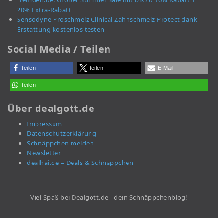
Hemden.de: Großer Summer Sale mit bis zu 76% Rabatt +
20% Extra-Rabatt
Sensodyne Proschmelz Clinical Zahnschmelz Protect dank
Erstattung kostenlos testen
Social Media / Teilen
teilen
teilen
E-Mail
teilen
Über dealgott.de
Impressum
Datenschutzerklärung
Schnäppchen melden
Newsletter
dealhai.de – Deals & Schnäppchen
Viel Spaß bei Dealgott.de - dein Schnäppchenblog!