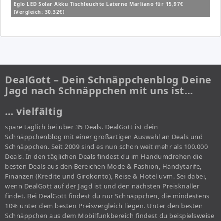
Eglo LED Solar Akku Tischleuchte Laterne Marliano für 15,97€
(Vergleich: 30,32€)
DealGott – Dein Schnäppchenblog Deine
Jagd nach Schnäppchen mit uns ist…
… vielfältig
spare täglich bei über 35 Deals. DealGott ist dein
Schnäppchenblog mit einer großartigen Auswahl an Deals und
Schnäppchen. Seit 2009 sind es nun schon weit mehr als 100.000
Deals. In den täglichen Deals findest du im Handumdrehen die
besten Deals aus den Bereichen Mode & Fashion, Handytarife,
Finanzen (Kredite und Girokonto), Reise & Hotel uvm. Sei dabei,
wenn DealGott auf der Jagd ist und den nächsten Preisknaller
findet. Bei DealGott findest du nur Schnäppchen, die mindestens
10% unter dem besten Preisvergleich liegen. Unter den besten
Schnäppchen aus dem Mobilfunkbereich findest du beispielsweise