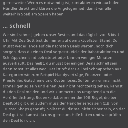
gerne weiter. Wenn es notwendig ist, kontaktieren wir auch den
Händler direkt und klären die Angelegenheit, damit wir alle
weiterhin Spaß am Sparen haben.
… schnell
Wir sind schnell, geben unser Bestes und das täglich von 8 bis 1
Uhr. Mit DealGott bist du immer auf dem aktuellsten Stand. Du
musst weder lange auf die nächsten Deals warten, noch dich
sorgen, dass du einen Deal verpasst. Viele der Rabattaktionen und
Schnäppchen sind befristetet oder binnen weniger Minuten
ausverkauft. Das heißt, du musst bei einigen Deals schnell sein,
denn sonst ist alles weg. Das ist oft der Fall bei Schnäppchen aus
Kategorien wie zum Beispiel Handyverträge, Finanzen, oder
Preisfehler, Gutscheine und Kostenloses. Sollten wir einmal nicht
schnell genug sein und einen Deal nicht rechtzeitig sehen, kannst
du den Deal melden und wir kümmern uns umgehend um die
Veröffentlichung. Bedenke dabei immer die 10% Regel, die bei
DealGott gilt und zudem muss der Händler seriös sein (z.B. von
Trusted Shops geprüft). Solltest du dir mal nicht sicher sein, ob der
Deal gut ist, kannst du uns gerne um Hilfe bitten und wie prüfen
den Deal für dich.