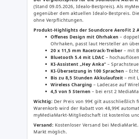
(Stand 09.05.2026, Idealo-Bestpreis). Als myMe
gegenüber dem aktuellen Idealo-Bestpreis. Di
ohne Verpflichtungen.
Produkt-Highlights der Soundcore AeroFit 2 
Offenes Design mit Ohrhaken
– doppel
Ohrhaken, passt laut Hersteller an übe
20 x 11,5 mm Racetrack-Treiber
– mit B
Bluetooth 5.4 mit LDAC
– hochauflöse
KI-Assistent „Hey Anka“
– Sprachsteue
KI-Übersetzung in 100 Sprachen
– Echt
Bis zu 8,5 Stunden Akkulaufzeit
– mit 
Wireless Charging
– Ladecase auf Wirel
4,5 von 5 Sternen
– bei erst 2 MediaM
Wichtig:
Der Preis von 99€ gilt ausschließlich
Warenkorb wird der Rabatt von 48,99€ automat
myMediaMarkt-Mitgliedschaft ist kostenlos un
Versand:
Kostenloser Versand bei MediaMarkt. 
Markt möglich.