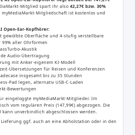
diaMarkt-Mitglied spart ihr also
42,27€ bzw. 30%
e myMediaMarkt-Mitgliedschaft ist kostenlos und
AI Open-Ear-Kopfhörer:
t gewölbte Oberfläche und 4-stufig verstellbare
r 99% aller Ohrformen
assTurbo-Akustik
nde Audio-Übertragung
rung mit Anker-eigenem KI-Modell
zeit-Übersetzungen für Reisen und Konferenzen
Ladecase insgesamt bis zu 35 Stunden
ess-Pad legen, alternativ USB-C-Laden
arkt-Bewertungen
 für eingeloggte myMediaMarkt-Mitglieder. Im
isch vom regulären Preis (147,99€) abgezogen. Die
d kann unverbindlich abgeschlossen werden.
Lieferung ggf. auch an eine Abholstation oder in den