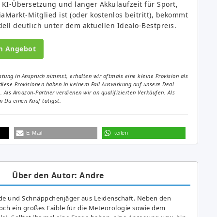
KI-Übersetzung und langer Akkulaufzeit für Sport,
Markt-Mitglied ist (oder kostenlos beitritt), bekommt
ell deutlich unter dem aktuellen Idealo-Bestpreis.
m Angebot
tung in Anspruch nimmst, erhalten wir oftmals eine kleine Provision als
diese Provisionen haben in keinem Fall Auswirkung auf unsere Deal-
Als Amazon-Partner verdienen wir an qualifizierten Verkäufen. Als
 Du einen Kauf tätigst.
E-Mail
teilen
Über den Autor: Andre
de und Schnäppchenjäger aus Leidenschaft. Neben den
ch ein großes Fai­ble für die Meteorologie sowie dem