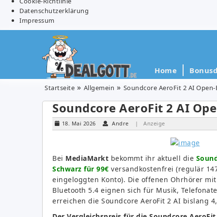
Cookie-Richtlinie
Datenschutzerklärung
Impressum
Home
Bonusd
Startseite
Allgemein
Soundcore AeroFit 2 AI Open-
Soundcore AeroFit 2 AI Ope
18. Mai 2026
Andre
| Anzeige
Bei
MediaMarkt
bekommt ihr aktuell die
Sound
Schwarz für 99€
versandkostenfrei (regulär 14
eingeloggten Konto). Die offenen Ohrhörer mit
Bluetooth 5.4 eignen sich für Musik, Telefon
erreichen die Soundcore AeroFit 2 AI bislang 4
Der Vergleichspreis für die Soundcore AeroFit