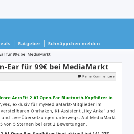
eals
Ratgeber
Schnäppchen melden
Ear für 99€ bei MediaMarkt
n-Ear für 99€ bei MediaMarkt
Keine Kommentare
core AeroFit 2 AI Open-Ear Bluetooth-Kopfhörer in
7,99€, exklusiv für myMediaMarkt-Mitglieder im
 verstellbaren Ohrhaken, KI-Assistent „Hey Anka“ und
ate und Live-Übersetzungen unterwegs. Auf MediaMarkt
,5 von 5 Sternen bei erst 2 Bewertungen.
 2 AI Open-Ear-Kopfhörer liegt aktuell bei 141,27€