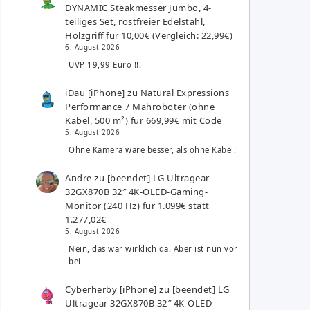
DYNAMIC Steakmesser Jumbo, 4-
teiliges Set, rostfreier Edelstahl,
Holzgriff für 10,00€ (Vergleich: 22,99€)
6. August 2026
UVP 19,99 Euro !!!
iDau [iPhone]
zu
Natural Expressions
Performance 7 Mähroboter (ohne
Kabel, 500 m²) für 669,99€ mit Code
5. August 2026
Ohne Kamera wäre besser, als ohne Kabel!
Andre
zu
[beendet] LG Ultragear
32GX870B 32″ 4K-OLED-Gaming-
Monitor (240 Hz) für 1.099€ statt
1.277,02€
5. August 2026
Nein, das war wirklich da. Aber ist nun vor
bei
Cyberherby [iPhone]
zu
[beendet] LG
Ultragear 32GX870B 32″ 4K-OLED-