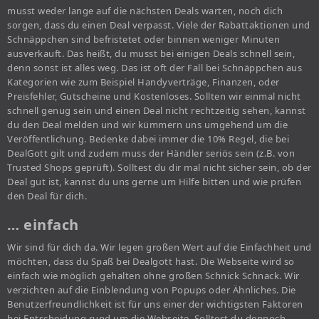
musst weder lange auf die nächsten Deals warten, noch dich
sorgen, dass du einen Deal verpasst. Viele der Rabattaktionen und
Schnäppchen sind befristetet oder binnen weniger Minuten
ausverkauft. Das heißt, du musst bei einigen Deals schnell sein,
denn sonst ist alles weg. Das ist oft der Fall bei Schnäppchen aus
Kategorien wie zum Beispiel Handyverträge, Finanzen, oder
Preisfehler, Gutscheine und Kostenloses. Sollten wir einmal nicht
schnell genug sein und einen Deal nicht rechtzeitig sehen, kannst
du den Deal melden und wir kümmern uns umgehend um die
Veröffentlichung. Bedenke dabei immer die 10% Regel, die bei
DealGott gilt und zudem muss der Händler seriös sein (z.B. von
Trusted Shops geprüft). Solltest du dir mal nicht sicher sein, ob der
Deal gut ist, kannst du uns gerne um Hilfe bitten und wie prüfen
den Deal für dich.
… einfach
Wir sind für dich da. Wir legen großen Wert auf die Einfachheit und
möchten, dass du Spaß bei Dealgott hast. Die Webseite wird so
einfach wie möglich gehalten ohne großen Schnick Schnack. Wir
verzichten auf die Einblendung von Popups oder Ähnliches. Die
Benutzerfreundlichkeit ist für uns einer der wichtigsten Faktoren
bei Entscheidung rund um die Webseite. Solltest du dennoch