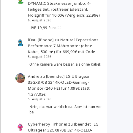
DYNAMIC Steakmesser Jumbo, 4-
teiliges Set, rostfreier Edelstahl,
Holzgriff für 10,00€ (Vergleich: 22,99€)
6. August 2026
UVP 19,99 Euro !!!
iDau [iPhone]
zu
Natural Expressions
Performance 7 Mähroboter (ohne
Kabel, 500 m²) für 669,99€ mit Code
5. August 2026
Ohne Kamera wäre besser, als ohne Kabel!
Andre
zu
[beendet] LG Ultragear
32GX870B 32″ 4K-OLED-Gaming-
Monitor (240 Hz) für 1.099€ statt
1.277,02€
5. August 2026
Nein, das war wirklich da. Aber ist nun vor
bei
Cyberherby [iPhone]
zu
[beendet] LG
Ultragear 32GX870B 32″ 4K-OLED-