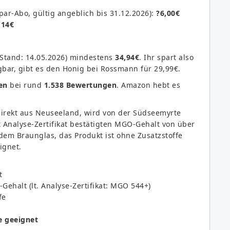
ar-Abo, gültig angeblich bis 31.12.2026):
?6,00€
,14€
(Stand: 14.05.2026) mindestens
34,94€
. Ihr spart also
gbar, gibt es den Honig bei Rossmann für 29,99€.
en
bei rund
1.538 Bewertungen
. Amazon hebt es
rekt aus Neuseeland, wird von der Südseemyrte
Analyse-Zertifikat bestätigten MGO-Gehalt von über
dem Braunglas, das Produkt ist ohne Zusatzstoffe
ignet.
t
-Gehalt (lt. Analyse-Zertifikat: MGO 544+)
fe
e geeignet