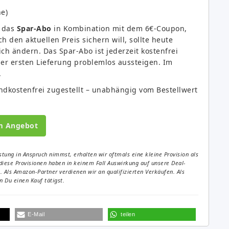
e)
r das
Spar-Abo
in Kombination mit dem 6€-Coupon,
 den aktuellen Preis sichern will, sollte heute
ch ändern. Das Spar-Abo ist jederzeit kostenfrei
der ersten Lieferung problemlos aussteigen. Im
.
dkostenfrei zugestellt – unabhängig vom Bestellwert
m Angebot
tung in Anspruch nimmst, erhalten wir oftmals eine kleine Provision als
diese Provisionen haben in keinem Fall Auswirkung auf unsere Deal-
Als Amazon-Partner verdienen wir an qualifizierten Verkäufen. Als
 Du einen Kauf tätigst.
E-Mail
teilen