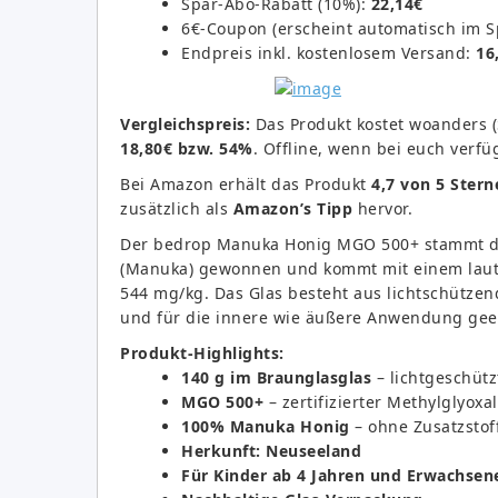
Spar-Abo-Rabatt (10%):
22,14€
6€-Coupon (erscheint automatisch im Sp
Endpreis inkl. kostenlosem Versand:
16
Vergleichspreis:
Das Produkt kostet woanders 
18,80€ bzw. 54%
. Offline, wenn bei euch verfü
Bei Amazon erhält das Produkt
4,7 von 5 Stern
zusätzlich als
Amazon’s Tipp
hervor.
Der bedrop Manuka Honig MGO 500+ stammt di
(Manuka) gewonnen und kommt mit einem laut 
544 mg/kg. Das Glas besteht aus lichtschützen
und für die innere wie äußere Anwendung gee
Produkt-Highlights:
140 g im Braunglasglas
– lichtgeschütz
MGO 500+
– zertifizierter Methylglyoxal
100% Manuka Honig
– ohne Zusatzstof
Herkunft: Neuseeland
Für Kinder ab 4 Jahren und Erwachsen