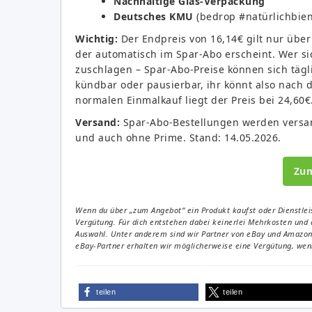
Nachhaltige Glas-Verpackung
Deutsches KMU
(bedrop #natürlichbien
Wichtig:
Der Endpreis von 16,14€ gilt nur übe
der automatisch im Spar-Abo erscheint. Wer sich
zuschlagen – Spar-Abo-Preise können sich tägli
kündbar oder pausierbar, ihr könnt also nach 
normalen Einmalkauf liegt der Preis bei 24,60€
Versand:
Spar-Abo-Bestellungen werden versan
und auch ohne Prime. Stand: 14.05.2026.
Zu
Wenn du über „zum Angebot“ ein Produkt kaufst oder Dienstleis
Vergütung. Für dich entstehen dabei keinerlei Mehrkosten und 
Auswahl. Unter anderem sind wir Partner von eBay und Amazon. 
eBay-Partner erhalten wir möglicherweise eine Vergütung, wenn
teilen
teilen