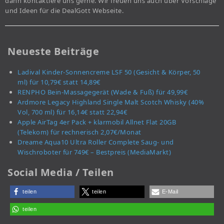
dann kontaktiere uns gerne. Wir freuen uns auch über Vorschläge
und Ideen für die DealGott Webseite.
Neueste Beiträge
Ladival Kinder-Sonnencreme LSF 50 (Gesicht & Körper, 50
ml) für 10,79€ statt 14,89€
RENPHO Bein-Massagegerät (Wade & Fuß) für 49,99€
Ardmore Legacy Highland Single Malt Scotch Whisky (40%
Vol, 700 ml) für 16,14€ statt 22,94€
Apple AirTag 4er Pack + klarmobil Allnet Flat 20GB
(Telekom) für rechnerisch 2,07€/Monat
Dreame Aqua10 Ultra Roller Complete Saug- und
Wischroboter für 749€ – Bestpreis (MediaMarkt)
Social Media / Teilen
teilen
teilen
E-Mail
teilen