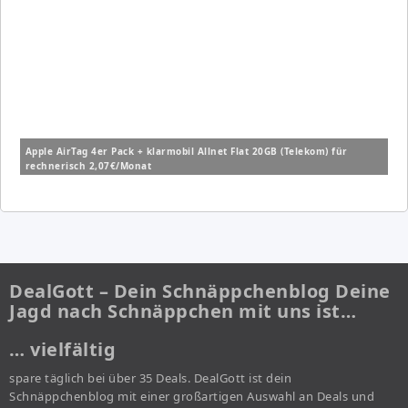
Apple AirTag 4er Pack + klarmobil Allnet Flat 20GB (Telekom) für
rechnerisch 2,07€/Monat
DealGott – Dein Schnäppchenblog Deine
Jagd nach Schnäppchen mit uns ist…
… vielfältig
spare täglich bei über 35 Deals. DealGott ist dein
Schnäppchenblog mit einer großartigen Auswahl an Deals und