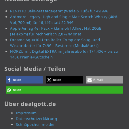
RENPHO Bein-Massagegerät (Wade & Fuß) für 49,99€
Ardmore Legacy Highland Single Malt Scotch Whisky (40%
Vol, 700 ml) für 16,14€ statt 22,94€
Apple AirTag 4er Pack + klarmobil Allnet Flat 20GB
(Telekom) für rechnerisch 2,07€/Monat
Dreame Aqua10 Ultra Roller Complete Saug- und
Wischroboter für 749€ – Bestpreis (MediaMarkt)
HÖRZU mit Digital EXTRA im Jahresabo für 174,40€ + bis zu
145€ Prämie/Gutschein
Social Media / Teilen
teilen
teilen
E-Mail
teilen
Über dealgott.de
Impressum
Datenschutzerklärung
Schnäppchen melden