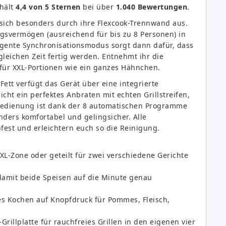
rhält
4,4 von 5 Sternen
bei über
1.040 Bewertungen
.
et sich besonders durch ihre Flexcook-Trennwand aus.
ngsvermögen (ausreichend für bis zu 8 Personen) in
ligente Synchronisationsmodus sorgt dann dafür, dass
gleichen Zeit fertig werden. Entnehmt ihr die
 für XXL-Portionen wie ein ganzes Hähnchen.
ett verfügt das Gerät über eine integrierte
cht ein perfektes Anbraten mit echten Grillstreifen,
edienung ist dank der 8 automatischen Programme
sonders komfortabel und gelingsicher. Alle
st und erleichtern euch so die Reinigung.
XL-Zone oder geteilt für zwei verschiedene Gerichte
damit beide Speisen auf die Minute genau
es Kochen auf Knopfdruck für Pommes, Fleisch,
Grillplatte für rauchfreies Grillen in den eigenen vier