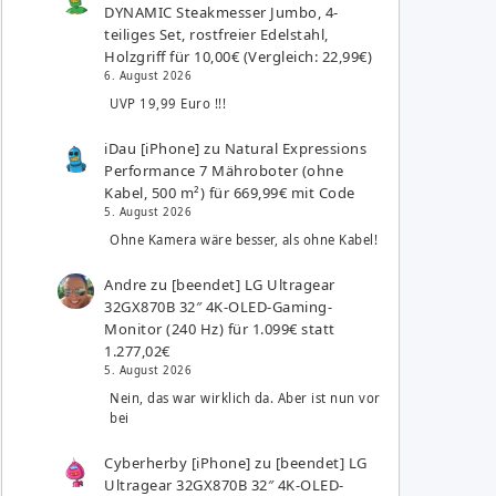
DYNAMIC Steakmesser Jumbo, 4-
teiliges Set, rostfreier Edelstahl,
Holzgriff für 10,00€ (Vergleich: 22,99€)
6. August 2026
UVP 19,99 Euro !!!
iDau [iPhone]
zu
Natural Expressions
Performance 7 Mähroboter (ohne
Kabel, 500 m²) für 669,99€ mit Code
5. August 2026
Ohne Kamera wäre besser, als ohne Kabel!
Andre
zu
[beendet] LG Ultragear
32GX870B 32″ 4K-OLED-Gaming-
Monitor (240 Hz) für 1.099€ statt
1.277,02€
5. August 2026
Nein, das war wirklich da. Aber ist nun vor
bei
Cyberherby [iPhone]
zu
[beendet] LG
Ultragear 32GX870B 32″ 4K-OLED-