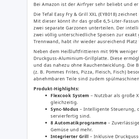
Bei Amazon ist der Airfryer sehr beliebt und e
Die Tefal Easy Fry & Grill XXL (EY8018) zeichn
Mit dieser könnt ihr das große 6,5-Liter-Fassu
zwei separate Garzonen unterteilen. Der intel
zwei völlig unterschiedliche Speisen zur exakt 
Trennwand, habt ihr wieder ausreichend Platz
Neben dem Heißluftfrittieren mit 99% weniger F
Druckguss-Aluminium-Grillplatte. Diese ermögli
und das nahezu ohne Rauchentwicklung. Die B
(z. B. Pommes Frites, Pizza, Fleisch, Fisch) be
abnehmbaren Teile sind zudem spülmaschinenfe
Produkt-Highlights:
Flexcook System
– Nutzbar als große X
gleichzeitig.
Sync-Modus
– Intelligente Steuerung, 
servierfertig sind.
8 Automatikprogramme
– Zuverlässig
Gemüse und mehr.
Integrierter Grill
– Inklusive Druckguss-