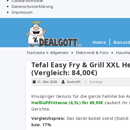
Cookie-Richtlinie
Datenschutzerklärung
Impressum
Home
Bonusd
Startseite
Allgemein
Elektronik & Foto
Hausha
Tefal Easy Fry & Grill XXL He
(Vergleich: 84,00€)
11. Mai 2026
Andre81
| Anzeige
Knuspriger Genuss für die ganze Familie bei 
Heißluftfritteuse (6,5L) für 69,90€
zaubert ihr
Gerichte.
Vergleichspreis:
Das Gerät kostet sonst (Stand
bzw. 17%
.