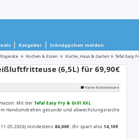
eals
Ratgeber
Schnäppchen melden
ltsgeräte
Kochen & Essen
Küche, Haus & Garten
Tefal Easy Fry 
ißluftfritteuse (6,5L) für 69,90€
Keine Kommentare
Amazon: Mit der
Tefal Easy Fry & Grill XXL
 im Handumdrehen gesunde und abwechslungsreiche
: 11.05.2026) mindestens
84,00€
. Ihr spart also
14,10€