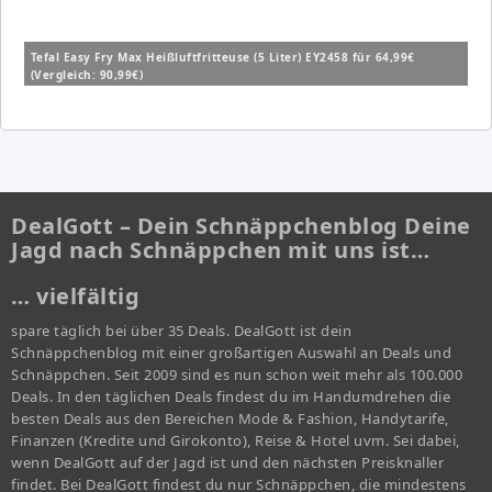
Tefal Easy Fry Max Heißluftfritteuse (5 Liter) EY2458 für 64,99€
(Vergleich: 90,99€)
DealGott – Dein Schnäppchenblog Deine
Jagd nach Schnäppchen mit uns ist…
… vielfältig
spare täglich bei über 35 Deals. DealGott ist dein
Schnäppchenblog mit einer großartigen Auswahl an Deals und
Schnäppchen. Seit 2009 sind es nun schon weit mehr als 100.000
Deals. In den täglichen Deals findest du im Handumdrehen die
besten Deals aus den Bereichen Mode & Fashion, Handytarife,
Finanzen (Kredite und Girokonto), Reise & Hotel uvm. Sei dabei,
wenn DealGott auf der Jagd ist und den nächsten Preisknaller
findet. Bei DealGott findest du nur Schnäppchen, die mindestens