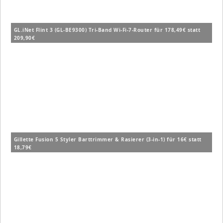
GL.iNet Flint 3 (GL-BE9300) Tri-Band Wi-Fi-7-Router für 178,49€ statt
209,90€
Gillette Fusion 5 Styler Barttrimmer & Rasierer (3-in-1) für 16€ statt
18,79€