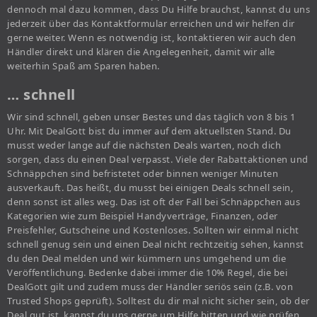
dennoch mal dazu kommen, dass Du Hilfe brauchst, kannst du uns
jederzeit über das Kontaktformular erreichen und wir helfen dir
gerne weiter. Wenn es notwendig ist, kontaktieren wir auch den
Händler direkt und klären die Angelegenheit, damit wir alle
weiterhin Spaß am Sparen haben.
… schnell
Wir sind schnell, geben unser Bestes und das täglich von 8 bis 1
Uhr. Mit DealGott bist du immer auf dem aktuellsten Stand. Du
musst weder lange auf die nächsten Deals warten, noch dich
sorgen, dass du einen Deal verpasst. Viele der Rabattaktionen und
Schnäppchen sind befristetet oder binnen weniger Minuten
ausverkauft. Das heißt, du musst bei einigen Deals schnell sein,
denn sonst ist alles weg. Das ist oft der Fall bei Schnäppchen aus
Kategorien wie zum Beispiel Handyverträge, Finanzen, oder
Preisfehler, Gutscheine und Kostenloses. Sollten wir einmal nicht
schnell genug sein und einen Deal nicht rechtzeitig sehen, kannst
du den Deal melden und wir kümmern uns umgehend um die
Veröffentlichung. Bedenke dabei immer die 10% Regel, die bei
DealGott gilt und zudem muss der Händler seriös sein (z.B. von
Trusted Shops geprüft). Solltest du dir mal nicht sicher sein, ob der
Deal gut ist, kannst du uns gerne um Hilfe bitten und wie prüfen