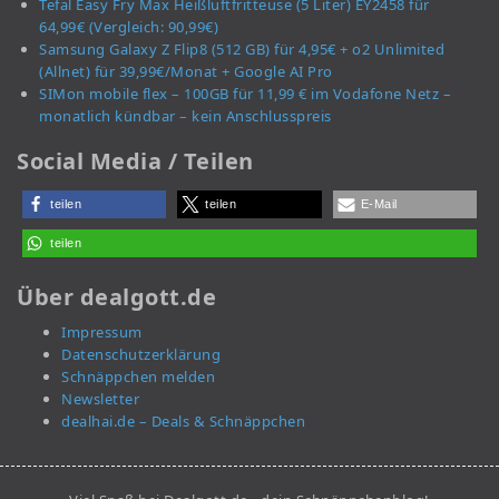
Tefal Easy Fry Max Heißluftfritteuse (5 Liter) EY2458 für
64,99€ (Vergleich: 90,99€)
Samsung Galaxy Z Flip8 (512 GB) für 4,95€ + o2 Unlimited
(Allnet) für 39,99€/Monat + Google AI Pro
SIMon mobile flex – 100GB für 11,99 € im Vodafone Netz –
monatlich kündbar – kein Anschlusspreis
Social Media / Teilen
teilen
teilen
E-Mail
teilen
Über dealgott.de
Impressum
Datenschutzerklärung
Schnäppchen melden
Newsletter
dealhai.de – Deals & Schnäppchen