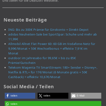
und Ideen für die DealGott Webseite.
Neueste Beiträge
ING: Bis zu 300€ Prämie für Girokonto + Direkt-Depot
adidas Neuheiten-Sale bei SportSpar: Schuhe und mehr ab
11,99€
Allmobil Allnet Flat Power 60: 60 GB im Vodafone-Netz für
9,99€/Monat + 50€ Wechselbonus = effektiv 7,91€ im
Monat
outdoor im Jahresabo für 99,65€ + bis zu 85€
Prämie/Gutschein
Telekom Magenta TV SmartStream: 180+ Sender + Disney+,
Netflix & RTL+ für 17€/Monat (6 Monate gratis + 50€
Cashback) = effektiv 10,67€/Monat
Social Media / Teilen
teilen
teilen
E-Mail
teilen