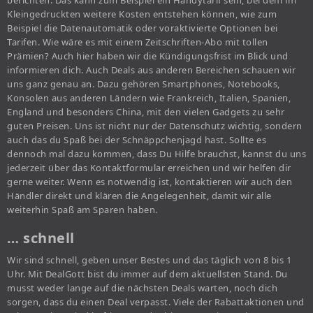
berichten. Das kann zum Beispiel ein Handytarif sein, bei dem im
Kleingedruckten weitere Kosten entstehen können, wie zum
Beispiel die Datenautomatik oder voraktivierte Optionen bei
Tarifen. Wie wäre es mit einem Zeitschriften-Abo mit tollen
Prämien? Auch hier haben wir die Kündigungsfrist im Blick und
informieren dich. Auch Deals aus anderen Bereichen schauen wir
uns ganz genau an. Dazu gehören Smartphones, Notebooks,
Konsolen aus anderen Ländern wie Frankreich, Italien, Spanien,
England und besonders China, mit den vielen Gadgets zu sehr
guten Preisen. Uns ist nicht nur der Datenschutz wichtig, sondern
auch das du Spaß bei der Schnäppchenjagd hast. Sollte es
dennoch mal dazu kommen, dass Du Hilfe brauchst, kannst du uns
jederzeit über das Kontaktformular erreichen und wir helfen dir
gerne weiter. Wenn es notwendig ist, kontaktieren wir auch den
Händler direkt und klären die Angelegenheit, damit wir alle
weiterhin Spaß am Sparen haben.
… schnell
Wir sind schnell, geben unser Bestes und das täglich von 8 bis 1
Uhr. Mit DealGott bist du immer auf dem aktuellsten Stand. Du
musst weder lange auf die nächsten Deals warten, noch dich
sorgen, dass du einen Deal verpasst. Viele der Rabattaktionen und