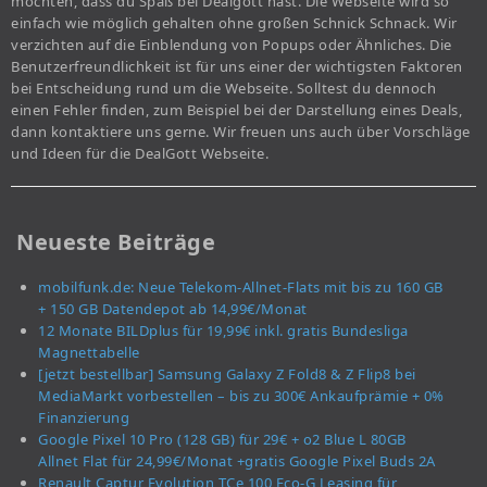
möchten, dass du Spaß bei Dealgott hast. Die Webseite wird so
einfach wie möglich gehalten ohne großen Schnick Schnack. Wir
verzichten auf die Einblendung von Popups oder Ähnliches. Die
Benutzerfreundlichkeit ist für uns einer der wichtigsten Faktoren
bei Entscheidung rund um die Webseite. Solltest du dennoch
einen Fehler finden, zum Beispiel bei der Darstellung eines Deals,
dann kontaktiere uns gerne. Wir freuen uns auch über Vorschläge
und Ideen für die DealGott Webseite.
Neueste Beiträge
mobilfunk.de: Neue Telekom-Allnet-Flats mit bis zu 160 GB
+ 150 GB Datendepot ab 14,99€/Monat
12 Monate BILDplus für 19,99€ inkl. gratis Bundesliga
Magnettabelle
[jetzt bestellbar] Samsung Galaxy Z Fold8 & Z Flip8 bei
MediaMarkt vorbestellen – bis zu 300€ Ankaufprämie + 0%
Finanzierung
Google Pixel 10 Pro (128 GB) für 29€ + o2 Blue L 80GB
Allnet Flat für 24,99€/Monat +gratis Google Pixel Buds 2A
Renault Captur Evolution TCe 100 Eco-G Leasing für