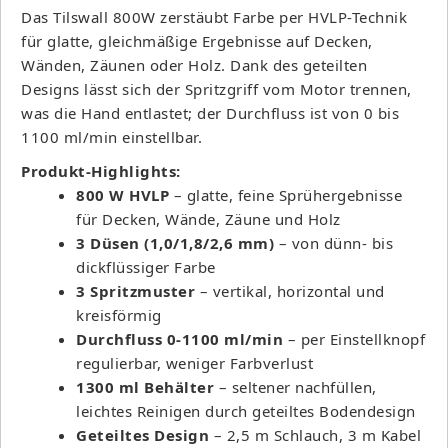
Das Tilswall 800W zerstäubt Farbe per HVLP-Technik
für glatte, gleichmäßige Ergebnisse auf Decken,
Wänden, Zäunen oder Holz. Dank des geteilten
Designs lässt sich der Spritzgriff vom Motor trennen,
was die Hand entlastet; der Durchfluss ist von 0 bis
1100 ml/min einstellbar.
Produkt-Highlights:
800 W HVLP
– glatte, feine Sprühergebnisse
für Decken, Wände, Zäune und Holz
3 Düsen (1,0/1,8/2,6 mm)
– von dünn- bis
dickflüssiger Farbe
3 Spritzmuster
– vertikal, horizontal und
kreisförmig
Durchfluss 0-1100 ml/min
– per Einstellknopf
regulierbar, weniger Farbverlust
1300 ml Behälter
– seltener nachfüllen,
leichtes Reinigen durch geteiltes Bodendesign
Geteiltes Design
– 2,5 m Schlauch, 3 m Kabel