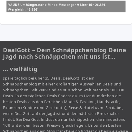
VAUDE Umhängetasche Mineo Messenger 9 Liter für 26,89€
(Vergleich: 46,53€)
DealGott – Dein Schnäppchenblog Deine
Jagd nach Schnäppchen mit uns ist…
… vielfältig
spare täglich bei über 35 Deals. DealGott ist dein
Schnäppchenblog mit einer großartigen Auswahl an Deals und
Schnäppchen. Seit 2009 sind es nun schon weit mehr als 100.000
Deals. In den täglichen Deals findest du im Handumdrehen die
besten Deals aus den Bereichen Mode & Fashion, Handytarife,
Finanzen (Kredite und Girokonto), Reise & Hotel uvm. Sei dabei,
wenn DealGott auf der Jagd ist und den nächsten Preisknaller
findet. Bei DealGott findest du nur Schnäppchen, die mindestens
10% unter dem besten Preisvergleich liegen. Unter den besten
Schnäppchen aus dem Mobilfunkbereich findest du beispielsweise