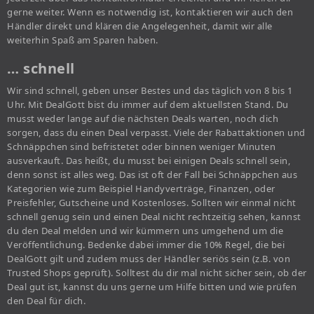
gerne weiter. Wenn es notwendig ist, kontaktieren wir auch den
Händler direkt und klären die Angelegenheit, damit wir alle
weiterhin Spaß am Sparen haben.
… schnell
Wir sind schnell, geben unser Bestes und das täglich von 8 bis 1
Uhr. Mit DealGott bist du immer auf dem aktuellsten Stand. Du
musst weder lange auf die nächsten Deals warten, noch dich
sorgen, dass du einen Deal verpasst. Viele der Rabattaktionen und
Schnäppchen sind befristetet oder binnen weniger Minuten
ausverkauft. Das heißt, du musst bei einigen Deals schnell sein,
denn sonst ist alles weg. Das ist oft der Fall bei Schnäppchen aus
Kategorien wie zum Beispiel Handyverträge, Finanzen, oder
Preisfehler, Gutscheine und Kostenloses. Sollten wir einmal nicht
schnell genug sein und einen Deal nicht rechtzeitig sehen, kannst
du den Deal melden und wir kümmern uns umgehend um die
Veröffentlichung. Bedenke dabei immer die 10% Regel, die bei
DealGott gilt und zudem muss der Händler seriös sein (z.B. von
Trusted Shops geprüft). Solltest du dir mal nicht sicher sein, ob der
Deal gut ist, kannst du uns gerne um Hilfe bitten und wie prüfen
den Deal für dich.