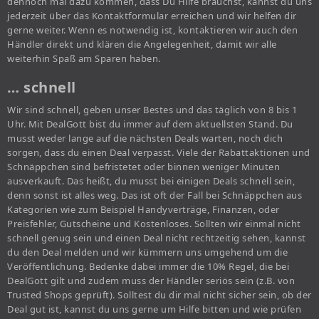
dennoch mal dazu kommen, dass Du Hilfe brauchst, kannst du uns
jederzeit über das Kontaktformular erreichen und wir helfen dir
gerne weiter. Wenn es notwendig ist, kontaktieren wir auch den
Händler direkt und klären die Angelegenheit, damit wir alle
weiterhin Spaß am Sparen haben.
… schnell
Wir sind schnell, geben unser Bestes und das täglich von 8 bis 1
Uhr. Mit DealGott bist du immer auf dem aktuellsten Stand. Du
musst weder lange auf die nächsten Deals warten, noch dich
sorgen, dass du einen Deal verpasst. Viele der Rabattaktionen und
Schnäppchen sind befristetet oder binnen weniger Minuten
ausverkauft. Das heißt, du musst bei einigen Deals schnell sein,
denn sonst ist alles weg. Das ist oft der Fall bei Schnäppchen aus
Kategorien wie zum Beispiel Handyverträge, Finanzen, oder
Preisfehler, Gutscheine und Kostenloses. Sollten wir einmal nicht
schnell genug sein und einen Deal nicht rechtzeitig sehen, kannst
du den Deal melden und wir kümmern uns umgehend um die
Veröffentlichung. Bedenke dabei immer die 10% Regel, die bei
DealGott gilt und zudem muss der Händler seriös sein (z.B. von
Trusted Shops geprüft). Solltest du dir mal nicht sicher sein, ob der
Deal gut ist, kannst du uns gerne um Hilfe bitten und wie prüfen