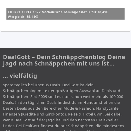
CHERRY XTRFY K5V2 Mechanische Gaming-Tastatur für 18,49€
(Vergleich: 35,14€)
DealGott – Dein Schnäppchenblog Deine
Jagd nach Schnäppchen mit uns ist…
… vielfältig
spare täglich bei über 35 Deals. DealGott ist dein
Schnäppchenblog mit einer großartigen Auswahl an Deals und
Schnäppchen. Seit 2009 sind es nun schon weit mehr als 100.000
Deals. In den täglichen Deals findest du im Handumdrehen die
besten Deals aus den Bereichen Mode & Fashion, Handytarife,
Finanzen (Kredite und Girokonto), Reise & Hotel uvm. Sei dabei,
wenn DealGott auf der Jagd ist und den nächsten Preisknaller
findet. Bei DealGott findest du nur Schnäppchen, die mindestens