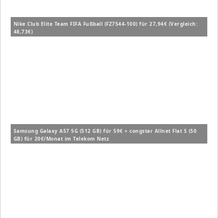
Nike Club Elite Team FIFA Fußball (FZ7544-100) für 27,94€ (Vergleich:
48,73€)
Samsung Galaxy A57 5G (512 GB) für 59€ + congstar Allnet Flat S (50
GB) für 20€/Monat im Telekom Netz